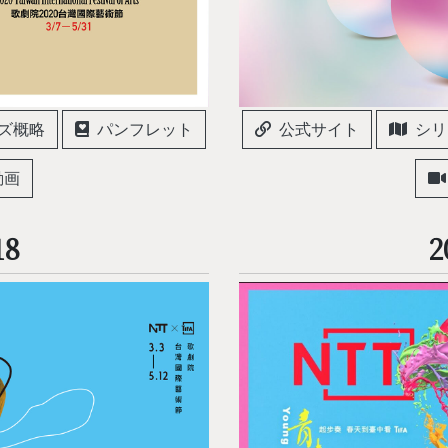
ズ概略
パンフレット
公式サイト
シリ
動画
18
2