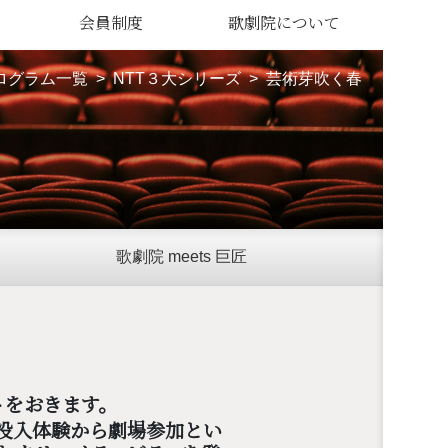
会員制度
歌劇院について
ログラム一覧
NTT３大シリーズ
芸術芽吹く春
歌劇院 meets 巨匠
トをおきます。
没入体験から劇場参加とい