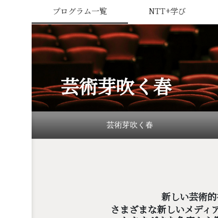
プログラム一覧
NTT+学び
芸術芽吹く春
芸術芽吹く春
新しい芸術的
さまざまな新しいメディ