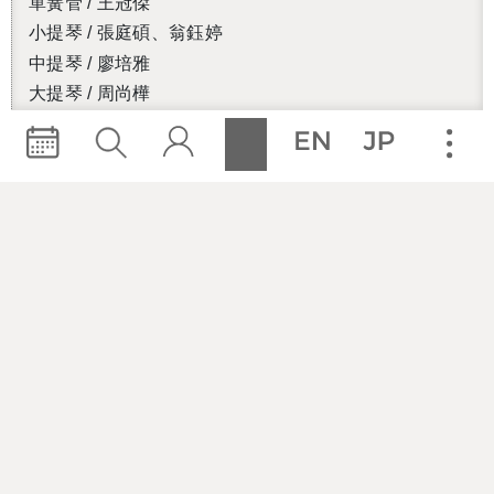
單簧管 / 王冠傑
小提琴 / 張庭碩、翁鈺婷
中提琴 / 廖培雅
大提琴 / 周尚樺
低音提琴 / 黃意然
豎琴 / 曾韋晴
鋼琴 / 徐敬彤
製作團隊
製作人 / 王冠傑
燈光設計/ 劉宗博
主視覺設計/ 鄧樂怡
舞台監督 / 郭書愷
執行製作 / 吳佩玲