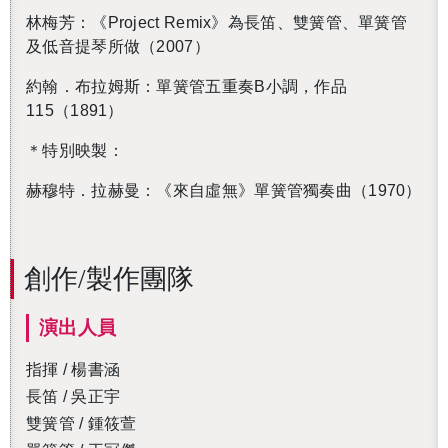
林梅芳：《Project Remix》為長笛、雙簧管、單簧管
及低音提琴所做（2007）
約翰．布拉姆斯：單簧管五重奏B小調，作品
115（1891）
＊特別映製：
赫穆特．拉赫曼：《來自虛無》單簧管獨奏曲（1970）
創作/製作團隊
演出人員
指揮 / 楊書涵
長笛 / 吳正宇
雙簧管 / 鍾筱萱