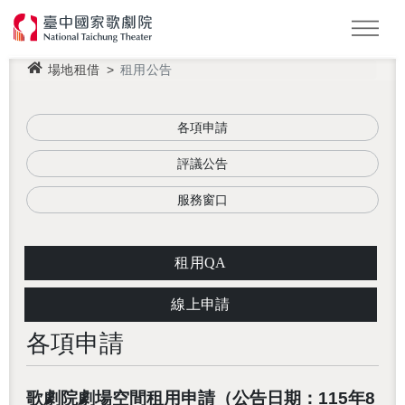
場地租借
租用公告
怪美妖仙傳
Podcast
2026 NTT遇見巨人
各項申請
評議公告
服務窗口
租用QA
線上申請
各項申請
歌劇院劇場空間租用申請（公告日期：115年8