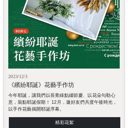
2023/12/3
《繽紛耶誕》花藝手作坊
今年耶誕，讓我們以長青綠點綴節慶、以花朵勾勒心
意，裝點耶誕假期！ 12月，邀好友們共度午後時光，
以手作花藝揭開耶誕序幕。
精彩花絮