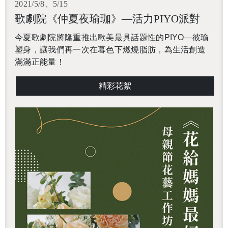
2021/5/8、5/15
歌劇院《仲夏夜瑜珈》—活力PIYO派對
今夏歌劇院將隆重推出歐美最具話題性的PIYO—彼瑜
塑身，讓我們再一次在暮色下燃燒脂肪，為生活創造
滿滿正能量！
精彩花絮