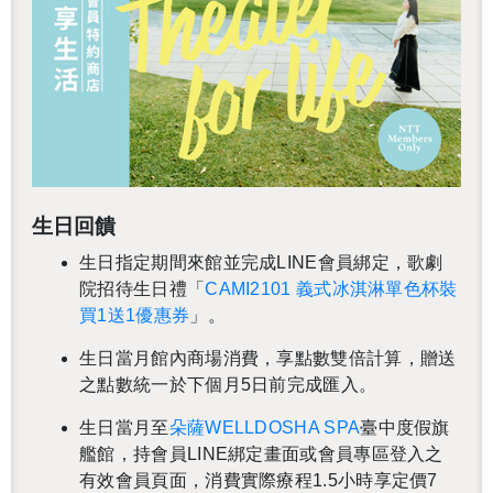
生日回饋
生日指定期間來館並完成LINE會員綁定，歌劇
院招待生日禮「
CAMI2101 義式冰淇淋單色杯裝
買1送1優惠券
」。
生日當月館內商場消費，享點數
雙倍計算，
贈送
之點數統一於下個月5日前完成匯入。
生日當月至
朵薩WELLDOSHA SPA
臺中度假旗
艦館，持會員LINE綁定畫面或會員專區登入之
有效會員頁面，消費實際療程1.5小時享定價7