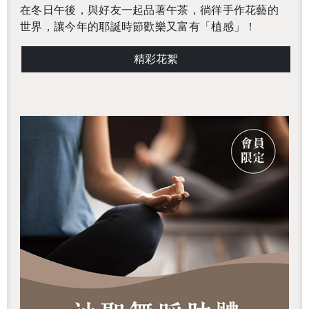
在冬日午後，與好友一起品著午茶，徜徉手作花藝的
世界，
讓今年的耶誕時節歡樂又富有「植感」！
精彩花絮