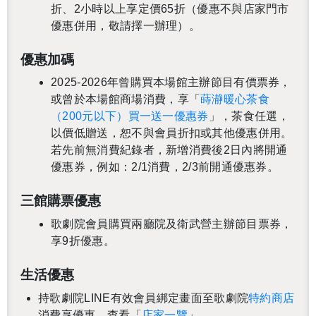
折、2小時以上享定價65折（優惠不與店家門市
優惠併用，敬請擇一辦理）。
優惠加碼
2025-2026
年
曾購買本場館主辦節目有價票券，
或曾於本場館商場消費
，享
「
蒔瀞暖心茶食
（200元以下）買一送一優惠券
」
，茶食任選，
以價低贈送，
恕不與會員折扣或其他優惠併用
。
若先前無消費紀錄者，新增消費後2日內將開通
優惠券，例如：2/1消費，2/3前開通優惠券。
三館購票優惠
歌劇院會員購買兩廳院及衛武營主辦節目票券，
享9折優惠。
生活優惠
持歌劇院LINE有效會員綁定畫面至歌劇院
特約商店
消費享優惠。查看「
店家一覽
」