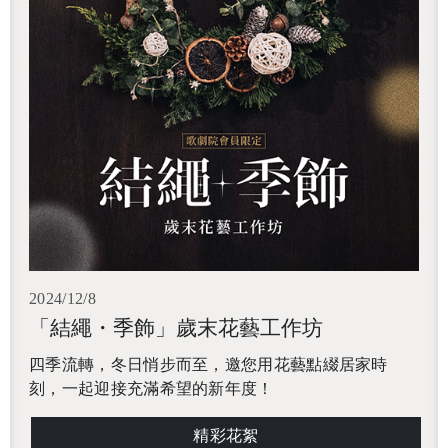
2024/12/8
「結繩・季飾」歲末花藝工作坊
四季流轉，冬日悄步而至，邀您用花藝點綴居家時
刻，一起迎接充滿希望的新年度！
精彩花絮