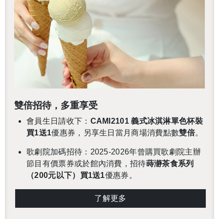
雙倍招待，多重享受
會員生日請收下：
CAMI2101 義式冰淇淋單色杯裝
買1送1
優惠券，另享生日當月商場消費點數
雙倍
。
歌劇院加碼招待：
2025-2026
年曾購買歌劇院主辦
節目有價票券或於館內消費，招待
蒔瀞茶食系列
（200元以下）買1送1
優惠券。
了解更多