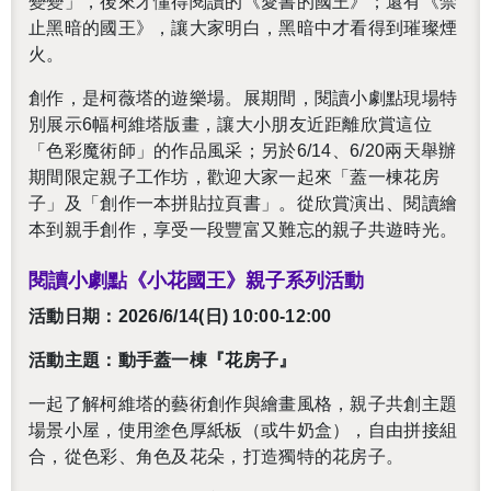
變變」，後來才懂得閱讀的《愛書的國王》；還有《禁
止黑暗的國王》，讓大家明白，黑暗中才看得到璀璨煙
火。
創作，是柯薇塔的遊樂場。
展期間，
閱讀小劇點現場特
別展示
6
幅柯維塔版畫，讓大小朋友近距離欣賞這位
「色彩魔術師」的作品風采；另於
6/14
、
6/20
兩天舉辦
還沒加入會員
期間限定親子工作坊，歡迎大家一起來「蓋一棟花房
子」及「創作一本拼貼拉頁書」。從欣賞演出、閱讀繪
本到親手創作，享受一段豐富又難忘的親子共遊時光。
閱讀小劇點《小花國王》親子系列活動
活動日期：2026/6/14(
日
) 10:00-12:00
活動主題：動手蓋一棟『花房子』
一起了解柯維塔的藝術創作與繪畫風格，親子共創主題
場景小屋，使用塗⾊厚紙板（或牛奶盒），⾃由拼接組
合，從色彩、角⾊及花朵，打造獨特的花房子。