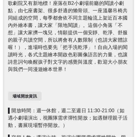
歌劇院又有新地標！座落在B2小劇場前廳的閱讀小劇
點，由七座書架、很多舒適的懶骨頭、一座溫馨吊椅共
同組成的空間，每季都會依不同主題輪流上架近百本國
內外繪本書，讓大家「限地閱讀」。這個小角落「不
想」讓大家擠一塊兒，情願提供一個安靜、乾淨、舒服
的親子共讀空間，所以將會有人數限制（也請大家體諒
喔！），進場時也要先「把手洗乾淨」！
自由入場的閱
讀時光，各式主題繪本開啟色彩圖像語言的力量，也讓
詩意詞句喚醒孩子對文字的感覺與溫度，歡迎大小朋友
與我們一同漫遊繪本世界！
場域開放資訊
▌開放時間：
週一休館，週二至週日‭ ‬11:30-21:00（如
遇小劇場演出，視團隊需求彈性開放；如遇辦理親子活
動，書展現場暫停開放。）