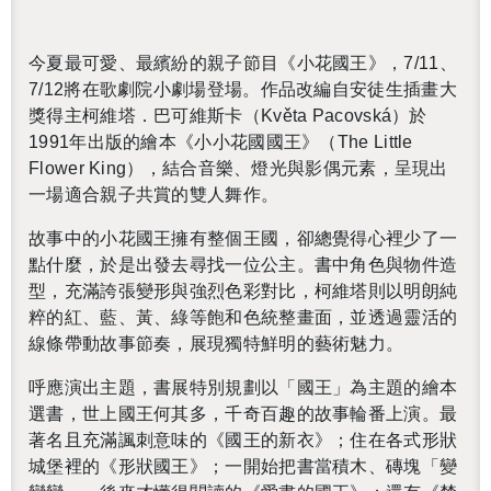
今夏最可愛、最繽紛的親子節目《小花國王》，
7/11
、
7/12
將在歌劇院小劇場登場。作品改編自安徒生插畫大
獎得主柯維塔．巴可維斯卡（
Květa Pacovská
）於
1991
年出版的繪本《小小花國國王》（
The Little
Flower King
），結合音樂、燈光與影偶元素，呈現出
一場適合親子共賞的雙人舞作。
故事中的小花國王擁有整個王國，卻總覺得心裡少了一
點什麼，於是出發去尋找一位公主。書中角色與物件造
型
，
充滿誇張變形與強烈色彩對比，柯維塔則以明朗純
粹的紅、藍、黃、綠等飽和色統整畫面，並透過靈活的
線條帶動故事節奏，展現獨特鮮明的藝術魅力。
呼應演出主題，書展特別規劃以「國王」為主題的繪本
選書，世上國王何其多，千奇百趣的故事輪番上演。最
著名且充滿諷刺意味的《國王的新衣》；住在各式形狀
城堡裡的《形狀國王》；一開始把書當積木、磚塊「變