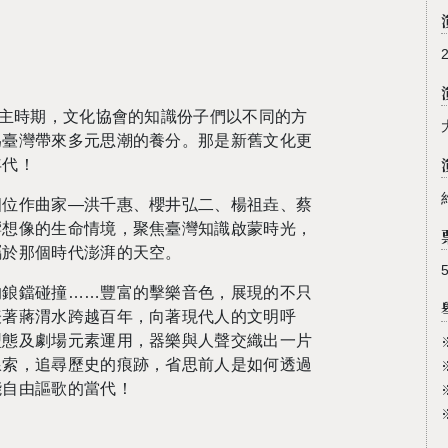
民主時期，文化協會的知識份子們以不同的方
為臺灣帶來多元思潮的養分。那是新舊文化更
年代！
四位作曲家—洪千惠、櫻井弘二、楊祖垚、蔡
響想像的生命情境，聚焦臺灣知識啟蒙時光，
屬於那個時代澎湃的天空。
的鋃鐺碰撞……豐富的擊樂音色，展現的不只
表著蔣渭水跨越百年，向著現代人的文明呼
型態及劇場元素運用，器樂與人聲交織出一片
線索，追尋歷史的痕跡，省思前人是如何透過
能自由謳歌的當代！