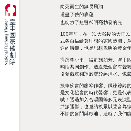
向死而生的無畏飛翔
道盡了俠的底蘊
也綻放了短暫卻明亮勃發的光
100年前，在一次大戰後的大正
式各自描繪著理想的家國藍圖，
迭的時期，也是思想覺醒的黃金
導演李小平、編劇施如芳、聯手
昀恬共同創作。透過幾個富有聲
引領觀眾翱翔於屬於蔣渭水、也
振筆疾書的窸窣作響、鐵鍊鐐銬
是文化協會的時代聲響，更是代
喊！透過加入合唱團等多元表演
共振迴響，也邀請觀眾以聲音為
不斷的奮鬥與啟迪，造就了我們