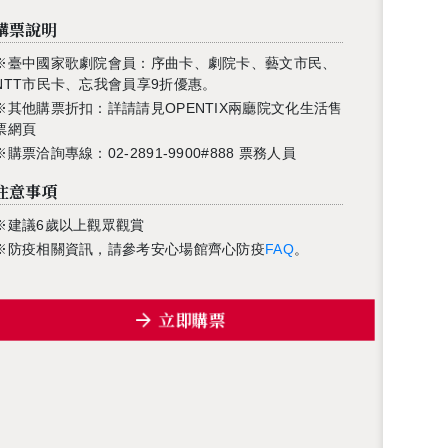
購票說明
※臺中國家歌劇院會員：序曲卡、劇院卡、藝文市民、
NTT市民卡、忘我會員享9折優惠。
※其他購票折扣：詳請請見OPENTIX兩廳院文化生活售
票網頁
※購票洽詢專線：02-2891-9900#888 票務人員
注意事項
※建議6歲以上觀眾觀賞
※防疫相關資訊，請參考安心場館齊心防疫
FAQ
。
立即購票