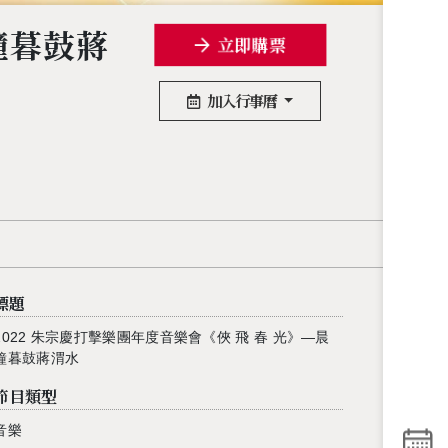
鐘暮鼓蔣
立即購票
加入行事曆
標題
2022 朱宗慶打擊樂團年度音樂會《俠 飛 春 光》—晨
鐘暮鼓蔣渭水
節目類型
音樂