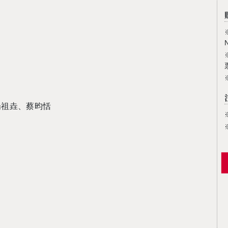
楊祖垚、蔡昀恬