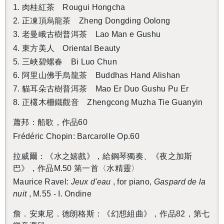
1.
肉桂紅茶
Rougui Hongcha
2.
正凍頂烏龍茶
Zheng Dongding Oolong
3.
老曼峨古樹普洱茶
Lao Man e Gushu
4.
東方美人
Oriental Beauty
5.
三峽碧螺春
Bi Luo Chun
6.
阿里山佛手烏龍茶
Buddhas Hand Alishan
7.
貓耳朵古樹普洱茶
Mao Er Duo Gushu Pu Er
8.
正欉木柵鐵觀音
Zhengcong Muzha Tie Guanyin
蕭邦：船歌，作品60
Frédéric Chopin: Barcarolle Op.60
拉威爾：《水之嬉戲》，給鋼琴獨奏、《夜之加斯
巴》，作品M.50 第一首〈水精靈〉
Maurice Ravel:
Jeux d'eau
, for piano,
Gaspard de la
nuit
, M.55 - I. Ondine
詹．安東尼．德朗格斯：《幻想組曲》，作品82，第七