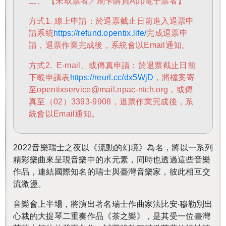
二、 【未取票者／刷卡購買App電子票者】
方式1. 線上申請：於退票截止日前進入退票申
請系統
https://refund.opentix.life/
完成退票申
請，退票作業完成後，系統會以Email通知。
方式2. E-mail、或傳真申請：於退票截止日前
下載申請表
https://reurl.cc/dx5WjD
，將檔案寄
至opentixservice@mail.npac-ntch.org，或傳
真至（02）3393-9908，退票作業完成後，系
統會以Email通知。
2022
音樂瑞士之夜以《流動的幻境》為名，將以一系列
精彩樂曲來呈現音樂中的水元素，同時也透過這些音樂
作品，連結國際知名的瑞士與臺灣音樂家，彼此相互交
流激盪。
音樂會上半場，將演出著名瑞士作曲家法比安‧穆勒別出
心裁的大提琴二重奏作品《茶之樂》，是其受一位臺灣