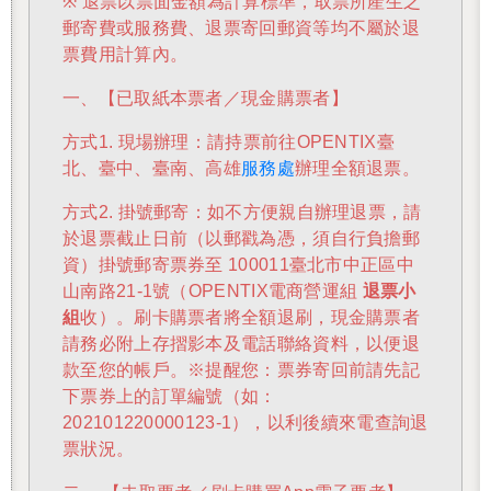
※
退票以票面金額為計算標準，取票所產生之
郵寄費或服務費、退票寄回郵資等均不屬於退
票費用計算內。
一、【已取紙本票者／現金購票者】
方式1. 現場辦理：請持票前往OPENTIX臺
北、臺中、臺南、高雄
服務處
辦理全額退票。
方式2. 掛號郵寄：如不方便親自辦理退票，請
於退票截止日前（以郵戳為憑，須自行負擔郵
資）掛號郵寄票券至 100011臺北市中正區中
山南路21-1號（OPENTIX電商營運組
退票小
組
收）。刷卡購票者將全額退刷，現金購票者
請務必附上存摺影本及電話聯絡資料，以便退
款至您的帳戶。※提醒您：票券寄回前請先記
下票券上的訂單編號（如：
202101220000123-1），以利後續來電查詢退
票狀況。