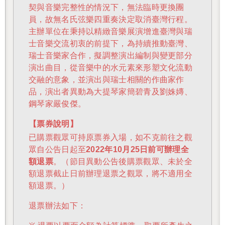
契與音樂完整性的情況下，無法臨時更換團
還沒加入會員
員，故無名氏弦樂四重奏決定取消臺灣行程。
主辦單位在秉持以精緻音樂展演增進臺灣與瑞
士音樂交流初衷的前提下，為持續推動臺灣、
瑞士音樂家合作，擬調整演出編制與變更部分
演出曲目，從音樂中的水元素來形塑文化流動
交融的意象，並演出與瑞士相關的作曲家作
品，演出者異動為大提琴家簡碧青及劉姝嫥、
鋼琴家嚴俊傑。
【票券說明】
已購票觀眾可持原票券入場，如不克前往之觀
眾自公告日起至
2022
年10月25日前可辦理全
額退票
。（節目異動公告後購票觀眾、未於全
額退票截止日前辦理退票之觀眾，將不適用全
額退票。）
退票辦法如下：