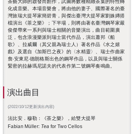
茶藝大師的啟發而創作，試圖將數種精緻茶葉的特性轉
化成音樂。
本場音樂會，將由他的妻子、國際著名的臺
灣旅瑞大提琴家簡碧青，與傑出臺灣大提琴家劉姝嫥搭
檔演出《茶之樂》；下半場，則將由著名臺灣鋼琴家嚴
俊傑帶來一系列與瑞士相關的音樂演出，曲目範圍廣
泛，包含浪漫樂派到瑞士當代作品，演出蕭邦《船
歌》、拉威爾（其父親為瑞士人）著名作品《水之嬉
戲》及選自《加斯巴之夜》的〈水精靈〉、瑞士作曲家
詹‧安東尼‧德朗格斯出色的鋼琴作品，以及與瑞士關係
緊密的拉赫瑪尼諾夫的代表作第二號鋼琴奏鳴曲。
演出曲目
(2022/10/12更新演出內容)
法比安．穆勒：《茶之樂》，給雙大提琴
Fabian Müller:
Tea
for Two Cellos