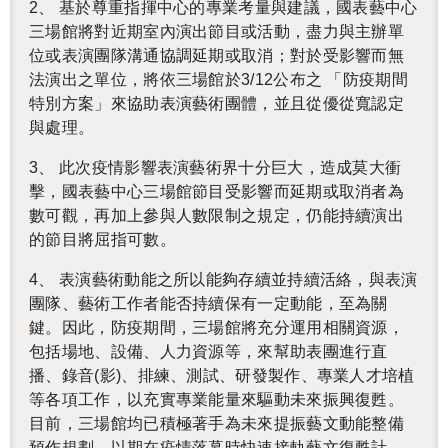
2、 基於尊重指揮中心的專業考量與建議，國表藝中心
三場館將對近期室內演出節目或活動，盡力與主辦單
位或表演團隊溝通協調延期或取消；對於受影響而無
法演出之單位，將依三場館於3/12公布之 「防疫期間
特別方案」來協助表演藝術團體，並且從優從寬認定
與處理。
3、 此次疫情影響表演藝術界十分巨大，造成莫大衝
還沒加入會員
擊，國表藝中心三場館節目受影響而延期或取消者為
數可觀，再加上參與人數限制之規定，仍能持續演出
的節目將屈指可數。
4、 表演藝術動能之所以能夠存續並持續活絡，與表演
團隊、藝術工作者能否持續保有一定動能，至為關
鍵。因此，防疫期間，三場館將充分運用相關資源，
包括場地、設備、人力資源等，來幫助表團進行直
播、錄音(影)、排練、測試、研發製作、專業人才培植
等各項工作，以充實專業能量來驅動未來振興復甦。
目前，三場館均已積極著手為未來提振藝文動能整備
預作規劃，以期在疫情落幕時快速接軌藝文復甦計