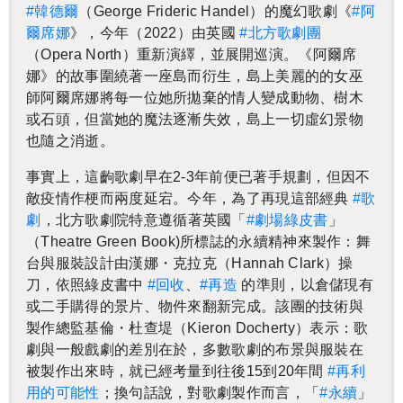
#韓德爾
（George Frid­eric Han­del）的魔幻歌劇《
#阿
爾席娜
》，今年（2022）由英國
#北方歌劇團
（Opera North）重新演繹，並展開巡演。《阿爾席
娜》的故事圍繞著一座島而衍生，島上美麗的的女巫
師阿爾席娜將每一位她所拋棄的情人變成動物、樹木
或石頭，但當她的魔法逐漸失效，島上一切虛幻景物
也隨之消逝。
事實上，這齣歌劇早在2-3年前便已著手規劃，但因不
敵疫情作梗而兩度延宕。今年，為了再現這部經典
#歌
劇
，北方歌劇院特意遵循著英國「
#劇場綠皮書
」
（The­atre Green Book)所標誌的永續精神來製作：舞
台與服裝設計由漢娜・克拉克（Han­nah Clark）操
刀，依照綠皮書中
#回收
、
#再造
的準則，以倉儲現有
或二手購得的景片、物件來翻新完成。該團的技術與
製作總監基倫・杜查堤（Kieron Docherty）表示：歌
劇與一般戲劇的差別在於，多數歌劇的布景與服裝在
被製作出來時，就已經考量到往後15到20年間
#再利
用的可能性
；換句話說，對歌劇製作而言，「
#永續
」