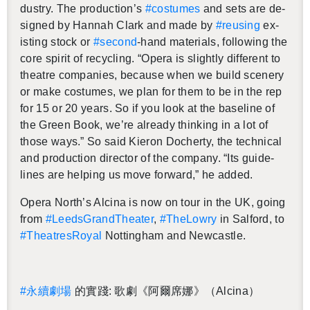
dus­try. The pro­duc­tion’s
#cos­tumes
and sets are de­
signed by Han­nah Clark and made by
#reusing
ex­
ist­ing stock or
#sec­ond
-hand ma­te­ri­als, fol­low­ing the
core spirit of re­cy­cling. “Opera is slightly dif­fer­ent to
the­atre com­pa­nies, be­cause when we build scenery
or make cos­tumes, we plan for them to be in the rep
for 15 or 20 years. So if you look at the base­line of
the Green Book, we’re al­ready think­ing in a lot of
those ways.” So said Kieron Docherty, the tech­ni­cal
and pro­duc­tion di­rec­tor of the com­pany. “Its guide­
lines are help­ing us move for­ward,” he added.
Opera North’s Al­cina is now on tour in the UK, going
from
#Leeds­GrandThe­ater
,
#Th­eLowry
in Sal­ford, to
#The­atres­Royal
Not­ting­ham and New­cas­tle.
#永續劇場
的實踐: 歌劇《阿爾席娜》（Al­cina）