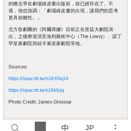
的概念早在劇場綠皮書出版前，就已經存在了。不
過，他也強調：「劇場綠皮書的出現，讓我們的思考
更具前瞻性。」
北方歌劇團的《阿爾席娜》目前正在里茲大劇院演
出，之後將巡演至洛利藝術中心（The Lowry）、諾丁
罕皇家劇院與紐卡索皇家劇院等地。
Sources:
https://​npacntt.​tw/​n16XNqUr
https://​npacntt.​tw/​n16kfvjq
Photo Credit: James Glos­sop