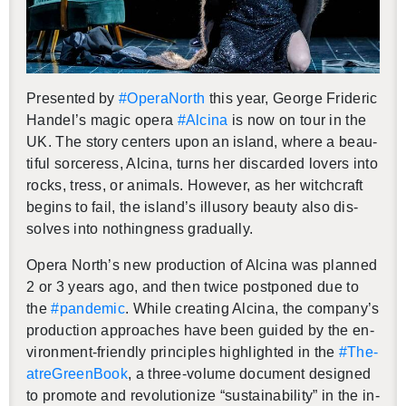
Pre­sented by
#Op­er­a­North
this year, George Frid­eric
Han­del’s magic opera
#Al­cina
is now on tour in the
UK. The story cen­ters upon an is­land, where a beau­
ti­ful sor­cer­ess, Al­cina, turns her dis­carded lovers into
rocks, tress, or an­i­mals. How­ever, as her witch­craft
be­gins to fail, the is­land’s il­lu­sory beauty also dis­
solves into noth­ing­ness grad­u­ally.
Opera North’s new pro­duc­tion of Al­cina was planned
2 or 3 years ago, and then twice post­poned due to
the
#pan­demic
. While cre­at­ing Al­cina, the com­pany’s
pro­duc­tion ap­proaches have been guided by the en­
vi­ron­ment-friendly prin­ci­ples high­lighted in the
#The­
atre­Green­Book
, a three-vol­ume doc­u­ment de­signed
to pro­mote and rev­o­lu­tion­ize “sus­tain­abil­ity” in the in­