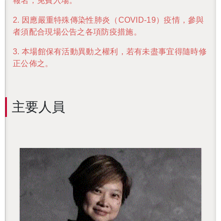
報名，免費入場。
2.
因應嚴重特殊傳染性肺炎（
COVID-19
）疫情，參與
者須配合現場公告之各項防疫措施。
3.
本場館保有活動異動之權利，若有未盡事宜得隨時修
正公佈之。
主要人員