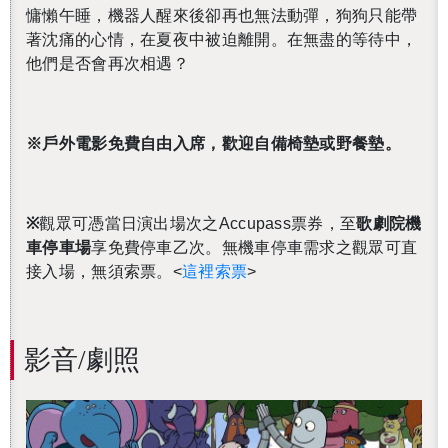
慵懶午睡，機器人醒來後卻再也無法動彈，狗狗只能帶
著沈痛的心情，在夏夜中被迫離開。在無盡的等待中，
他們是否會再次相遇？
※戶外電影免費自由入席，歡迎自備椅墊或野餐墊。
※
觀眾可憑當日演出場次之Accupass票券，至
歌劇院機
車停車場
享免費停車乙次。無機車停車需求之觀眾可直
接入場，無須索票。<
這裡索票
>
影音/劇照