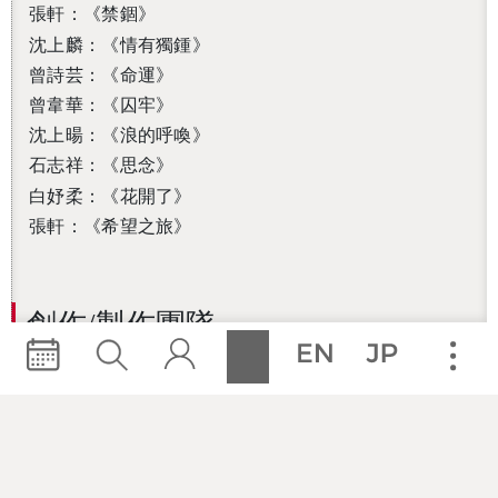
張軒：《禁錮》
沈上麟：《情有獨鍾》
曾詩芸：《命運》
曾韋華：《囚牢》
沈上暘：《浪的呼喚》
石志祥：《思念》
白妤柔：《花開了》
張軒：《希望之旅》
創作/製作團隊
親愛愛樂