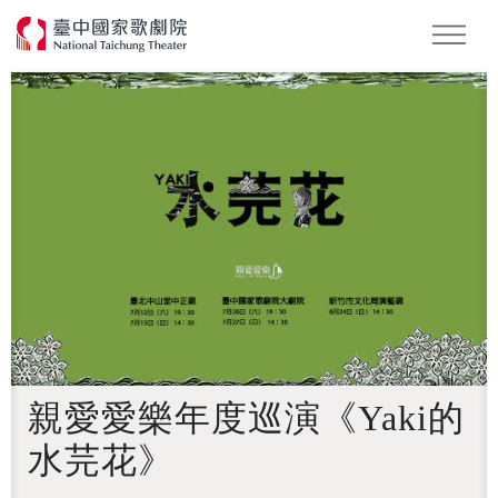
怪美妖仙傳
Podcast
2026 NTT遇見巨人
親愛愛樂年度巡演《Yaki的
水芫花》