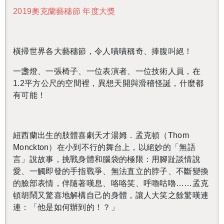
2019
奧克蘭藝穗節 年度大獎
橫掃世界各大藝穗節，令人嘖嘖稱奇、捧腹叫絕！
一盞燈、一張椅子、一位表演者、一位技術人員，在
1.2
平方公尺的空間裡，異想天開與滑稽怪誕，
什麼都
有可能
！
紐西蘭出生的肢體喜劇天才湯姆．孟克頓（
Thom
Monckton
）
在
小到不行的
舞台上，
以絕妙的「無語
言」說故事，挑戰身體和腦袋的極限：用腳趾談情說
愛、一觸即發的手指戰爭、無法直立的脖子、不斷變換
的臉部表情，伴隨著嘆息、咯咯笑、呼嚕咕嚕……孟克
頓胡鬧又驚喜地解構自己的身體，讓人大笑之餘驚嘆連
連：「他是如何辦到的！？」