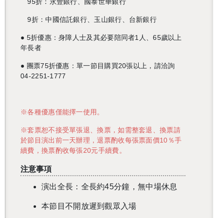
95折：永豐銀行、國泰世華銀行
9折：中國信託銀行、玉山銀行、台新銀行
● 5折優惠：身障人士及其必要陪同者1人、65歲以上
年長者
● 團票75折優惠：單一節目購買20張以上，請洽詢
04-2251-1777
※各種優惠僅能擇一使用。
※套票恕不接受單張退、換票，如需整套退、換票請
於節目演出前一天辦理，退票酌收每張票面價10％手
續費，換票酌收每張20元手續費。
還沒加入會員
注意事項
演出全長：全長約45分鐘，無中場休息
本節目不開放遲到觀眾入場