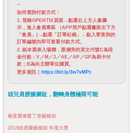
--
如何查詢付款方式：
1. 登錄OPENTIX頁面→點選右上方人像圖
示，進入會員專區 （APP用戶點選畫面右下方
「會員」)→點選「訂單紀錄」→點入要查詢的
訂單編號內即可查看付款方式。
2. 紙本票券入場聯，票價旁的英文代號C為現
金付款；V／M／J／AE／AP／GP為刷卡付
款；B為向主辦單位購買。
更多資訊｜
https://bit.ly/3w7vMPc
頭兒肩膀膝腳趾，翻轉身體極限可能
兩度襲捲愛丁堡藝穗節
201
9
紐西蘭藝穗節 年度大獎