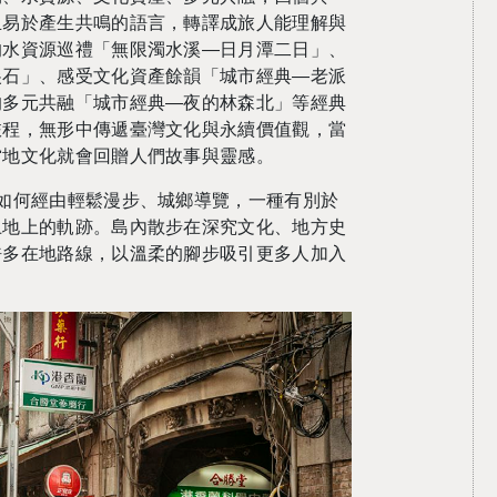
且易於產生共鳴的語言，轉譯成旅人能理解與
的水資源巡禮「無限濁水溪
—
日月潭二日」、
尖石」、感受文化資產餘韻「城市經典
—
老派
的多元共融「城市經典
—
夜的林森北」等經典
旅程，無形中傳遞臺灣文化與永續價值觀，當
當地文化就會回贈人們故事與靈感。
如何經由輕鬆漫步、城鄉導覽，一種有別於
土地上的軌跡。島內散步在深究文化、地方史
許多在地路線，以溫柔的腳步吸引更多人加入