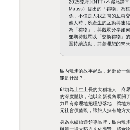
2025
陸府
╳
NTT+
不藏私講堂
Mauss
）提出的「禮物」為
係，不僅是人我之間的互惠
他人時，所產生的互動與連
為「禮物」，與觀眾分享如
並期待觀眾以「交換禮物」
圍持續流動，共創理想的未
島內散步的故事起點，起源於一
能是什麼？」
邱翊為土生土長的大稻埕人，商
的深度體驗，他以全新視角展開
力且有條理地把理想落地，讓地
元社會價值觀，讓旅人擁有地方
身為永續旅遊領導品牌，島內散
辦第一場大稻埕文化導覽，將食