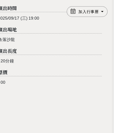
演出時間
加入行事曆
2025/09/17
(三)
19:00
演出場地
角落沙龍
演出長度
120分鐘
票價
100