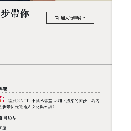
散步帶你
加入行事曆
標題
陸府╳NTT+不藏私講堂 邱翊《溫柔的腳步：島內
散步帶你走進地方文化與永續》
節目類型
講座