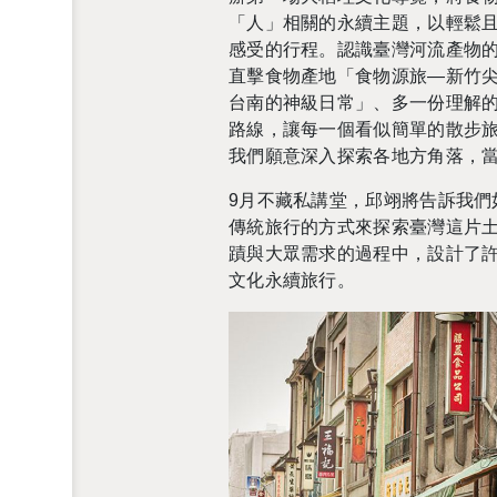
「人」相關的永續主題，以輕鬆
感受的行程。認識臺灣河流產物
直擊食物產地「食物源旅
—
新竹
台南的神級日常」、多一份理解
路線，讓每一個看似簡單的散步
我們願意深入探索各地方角落，
9
月不藏私講堂，邱翊將告訴我們
傳統旅行的方式來探索臺灣這片
蹟與大眾需求的過程中，設計了
文化永續旅行。