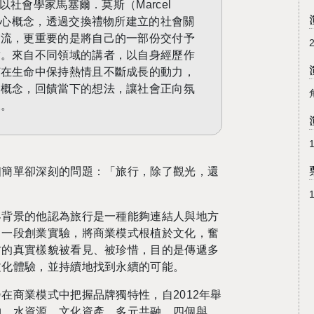
以社會學家馬塞爾．莫斯（
Marcel
核心概念，透過交換禮物所建立的社會關
交流，更重要的是將自己的一部份交付予
結。來自不同領域的講者，以自身經歷作
何在生命中保持熱情且不斷成長的動力，
的概念，回饋當下的想法，讓社會正向氛
來。
個簡單卻深刻的問題：「旅行，除了觀光，還
界背景的他認為旅行是一種能夠連結人與地方
了一段創業實驗，將商業模式根植於文化，奮
方的真實樣貌被看見、被珍惜，目的是傳遞多
文化體驗，並持續地找到永續的可能。
步在商業模式中把握品牌獨特性，自
2012
年舉
物、水資源、文化資產、多元共融，四個與