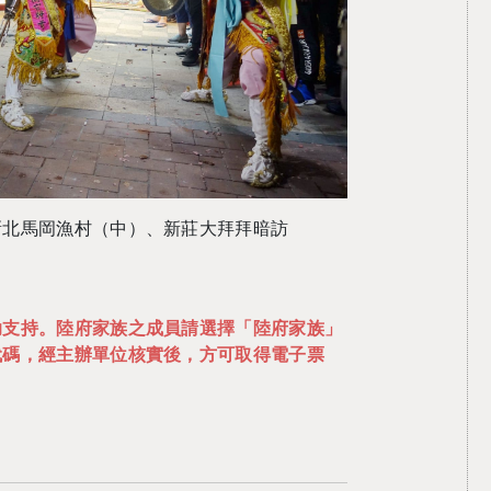
新北馬岡漁村（中）、新莊大拜拜暗訪
助支持。陸府家族之成員請選擇「陸府家族」
代碼，經主辦單位核實後，方可取得電子票