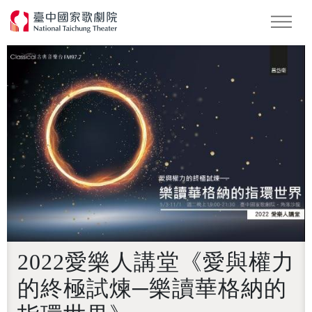
怪美妖仙傳
Podcast
2026 NTT遇見巨人
2022愛樂人講堂《愛與權力
的終極試煉─樂讀華格納的