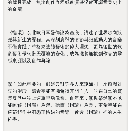
的歲月完成，無論創作歷程或首演盛況皆可謂音樂史上
的奇蹟。
《指環》以北歐日耳曼傳說為基底，講述了世界步向毀
滅與新生的歷程。其深刻廣闊的情節與細膩動人的音樂
不僅實踐了華格納總體藝術的偉大理想，更為後世的歌
劇藝術帶來翻天覆地的變化，成為滋養無數創作者的靈
感來源以及創作典範。
然而如此重要的一部經典對許多人來說如同一座巍峨雄
立的聖殿，總希望能有機會得其門而入，並在自己的賞
樂履歷中添上這筆豐功偉業。百年來，無數樂迷無不以
能瞭解《指環》為榮、聽懂《指環》為樂，更希望能在
這部鉅作中洞悉華格納的音樂，參透《指環》裡的人生
哲學。