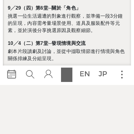
9
╱29（四）第6堂─關於「角色」
挑選一位生活週遭的對象進行觀察，並準備一段3分鐘
的呈現，內容需考量場景使用、道具及服裝配件等元
素，並於演後分享挑選原因及觀察細節。
10
╱4（二）第7堂─發現情境與交流
劇本片段讀劇及討論，並從中擷取情節進行情境與角色
關係排練及分組呈現。
10
╱13（四）第8堂─分組發展角色及情節發想
挑選經典劇本片段進行文本分析，依呈現需求進行文本
調整或改編。討論後續排練工作內容及進度規畫，包含
排練所需準備的道具或服裝。
10
╱20（四）第9堂─呈現片段排練
成果發表排練，彼此給予建議回饋，提供修整參考。
10
╱26（三）第10堂─成果發表