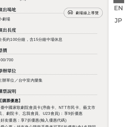
演出場地
劇場線上導覽
小劇場
演出長度
全長約100分鐘，含15分鐘中場休息
票價
400/700
舉辦單位
主辦單位／
台中室內樂集
購票說明
【
購票優惠】
●
臺中國家歌劇院會員卡
(
序曲卡、
NTT
市民卡、藝文市
民、劇院卡、忘我會員、
U23
會員
)
：享9折優惠
●好友優惠：享7
折優惠
(輸入優惠代碼)