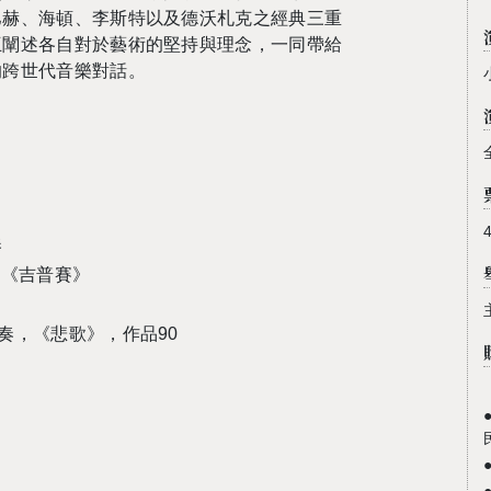
巴赫、海頓、李斯特以及
德沃札克
之經典三重
互闡述各自對於藝術的堅持與理念，一同帶給
的跨世代音樂對話。
奏
，《吉普賽》
奏，《悲歌》，作品
90