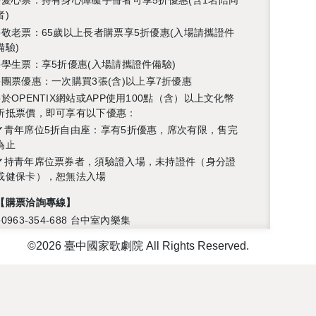
●愛心票：持有身心障礙手冊者可享5
折優惠(含1名陪同
者)
●
敬老票：
65
歲以上長者購票享
5
折優惠
(
入場請攜證件
備驗
)
●學生票：享5
折優惠
(
入場請攜證件備驗
)
●
團票優惠
：一次購買3
張
(
含
)
以上享7折優惠
●於
OPENTIX
網站或
APP
使用
100
點（含）以上文化幣
折抵票價，即可享有以下優惠：
✔青年席位
5
折自由座：享有
5
折優惠，席次有限，售完
為止
✔持青年席位票券者，須驗證入場，未持證件（身分證
或健保卡），恕無法入場
【
購票洽詢專線】
●
0963-354-688 台中室內樂集
注意事項
©2026 臺中國家歌劇院 All Rights Reserved.
※本節目演出中同步錄影
※
觀賞節目請務必準時入場，部分節目因演出需要，開
演後並無入場機會，不得因遲到或中途離席無法入場，