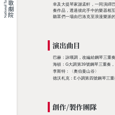
幸及大提琴家謝孟軒，一同演繹
奏作品，透過彼此手中的樂器相
聽眾們一場由巴洛克至浪漫樂派
演出曲目
巴赫：詠嘆調，改編給鋼琴三重
海頓：
G
大調第
39
號鋼琴三重奏
李斯特：〈奧伯曼山谷〉
德沃札克：
E
小調第四號鋼琴三重
創作/製作團隊