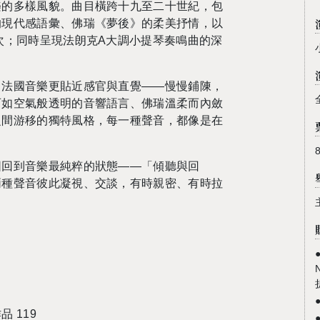
樂的多樣風貌。曲目橫跨十九至二十世紀，包
的現代感語彙、佛瑞《夢後》的柔美抒情，以
次；同時呈現法朗克A大調小提琴奏鳴曲的深
，法國音樂更貼近感官與直覺——慢慢鋪陳，
西如空氣般透明的音響語言、佛瑞溫柔而內斂
之間游移的獨特風格，每一種聲音，都像是在
圖回到音樂最純粹的狀態——「傾聽與回
兩種聲音彼此凝視、交談，有時親密、有時拉
 119