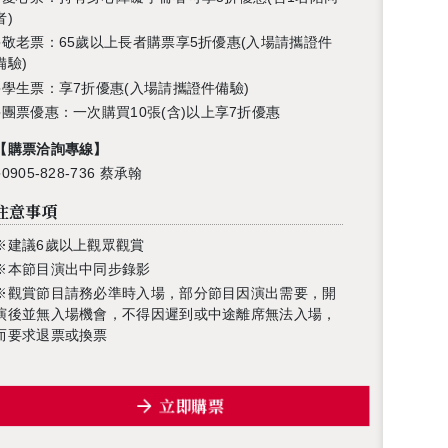
者)
●
敬老票：
65
歲以上長者購票享
5
折優惠
(
入場請攜證件
備驗
)
●學生票：享7折優惠(入場請攜證件備驗)
●
團票優惠：一次購買1
0
張
(
含
)
以上享
7
折優惠
【
購票洽詢專線
】
●0905-828-736 蔡承翰
注意事項
※建議6歲以上觀眾觀賞
※本節目演出中同步錄影
※觀賞節目請務必準時入場，部分節目因演出需要，開
演後並無入場機會，不得因遲到或中途離席無法入場，
而要求退票或換票
立即購票