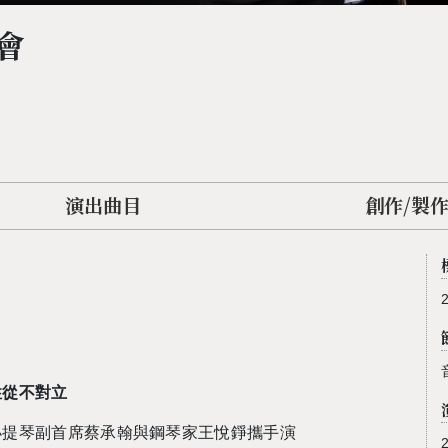
會
演出曲目
創作/製
性從不對立
小提琴副首席蔡承翰與鋼琴家王悅錚攜手演