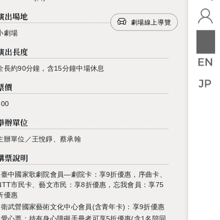
演出場地
劇場線上導覽
小劇場
演出長度
全長約90分鐘，含15分鐘中場休息
票價
800
舉辦單位
主辦單位／王悅錚、蔡承翰
購票說明
●
臺中國家歌劇院會員
—
劇院卡：享
9
折優惠，序曲卡、
NTT
市民卡、藝文市民：享
8
折優惠，忘我會員：享
75
折優惠
●衛武營國家藝術文化中心會員
(
含青年卡
)
：享
9
折優惠
●愛心票：持有身心障礙手冊者可享5折優惠(含1名陪同