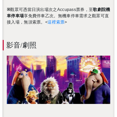
※
觀眾可憑當日演出場次之Accupass票券，至
歌劇院機
車停車場
享免費停車乙次。無機車停車需求之觀眾可直
接入場，無須索票。<
這裡索票
>
影音/劇照