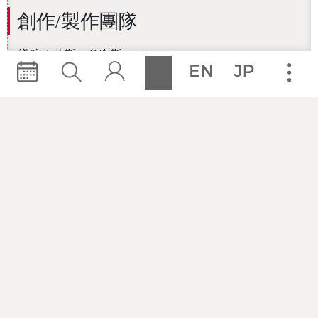
創作/製作團隊
導演｜葛斯．詹寧斯