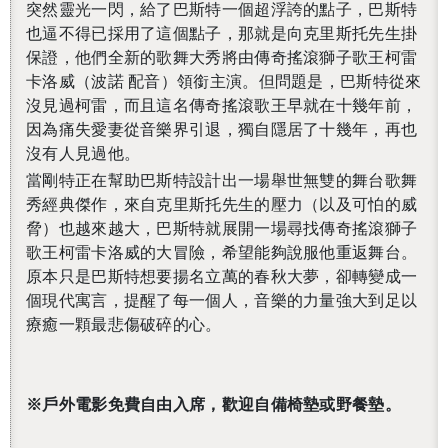
突然靈光一閃，給了巴斯特一個超浮誇的點子，巴斯特
也逼不得已採用了這個點子，那就是向克里斯托先生掛
保證，他們全新的歌舞大秀將由傳奇搖滾獅子歌王柯雷
卡洛威（波諾 配音）領銜主演。但問題是，巴斯特從來
沒見過柯雷，而且這名傳奇搖滾歌王早就在十幾年前，
因為痛失愛妻從音樂界引退，獨自隱居了十幾年，再也
沒有人見過他。
當剛特正在幫助巴斯特設計出一場舉世無雙的舞台歌舞
秀經典傑作，來自克里斯托先生的壓力（以及可怕的威
脅）也越來越大，巴斯特就展開一場尋找傳奇搖滾獅子
歌王柯雷卡洛威的大冒險，希望能夠說服他重返舞台。
原本只是巴斯特想要揚名立萬的春秋大夢，卻轉變成一
個現代寓言，提醒了每一個人，音樂的力量強大到足以
療癒一顆最悲傷破碎的心。
※戶外電影免費自由入席，歡迎自備椅墊或野餐墊。