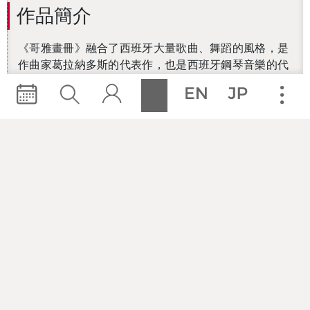
作品簡介
《哥雅畫冊》融合了西班牙大量歌曲、舞蹈的風格，是
作曲家葛拉納多斯的代表作，也是西班牙鋼琴音樂的代
表作品之一。鋼琴家洪家豐希望能藉由這場音樂會，向
聽眾介紹這部作品，用琴聲表現出豐富且多變的情緒。
演出曲目
葛拉納多斯：《哥雅畫冊》
創作/製作團隊
鋼琴／洪家豐