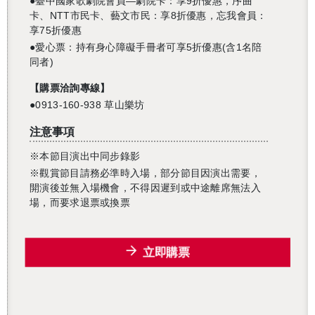
●
臺中國家歌劇院會員
—
劇院卡：享
9
折優惠，序曲
卡、
NTT
市民卡、藝文市民：享
8
折優惠，忘我會員：
享
75折優惠
●愛心票：持有身心障礙手冊者可享
5
折優惠
(
含
1
名陪
同者
)
【
購票洽詢專線
】
●
0913-160-938 草山樂坊
注意事項
※
本節目演出中同步錄影
※
觀賞節目請務必準時入場，部分節目因演出需要，
開演後並無入場機會，不得因遲到或中途離席無法入
場，而要求退票或換
票
立即購票