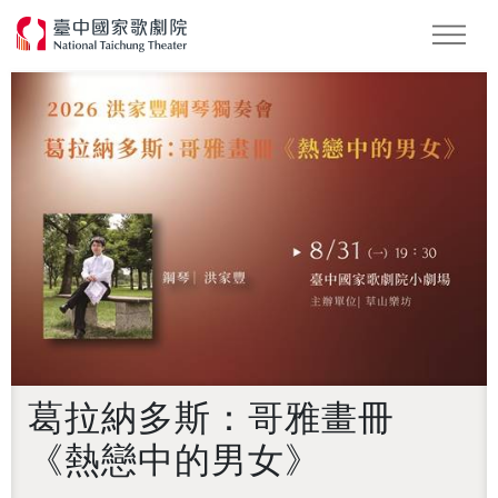
怪美妖仙傳
Podcast
2026 NTT遇見巨人
葛拉納多斯：哥雅畫冊
《熱戀中的男女》