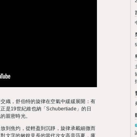
音交織，舒伯特的旋律在空氣中緩緩展開：有
19世紀維也納「Schubertiade」的日
流的親密時光。
奔放到焦灼，從輕盈到沉靜，旋律承載細微而
與對文字的敏銳見長的當代次女高音莎夏．庫