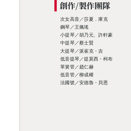
創作/製作團隊
次女高音／莎夏．庫克
鋼琴／王佩瑤
小提琴／胡乃元、許軒豪
中提琴／蔡士賢
大提琴／派崔克・吉
低音提琴／提莫西・柯布
單簧管／趙仁赫
低音管／柳成權
法國號／安德魯・貝恩