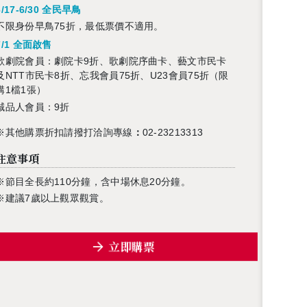
6/17-6/30 全民早鳥
不限身份早鳥75折，最低票價不適用。
7/1 全面啟售
歌劇院會員：劇院卡9折、歌劇院序曲卡、藝文市民卡
及NTT市民卡8折、忘我會員75折、U23會員75折（限
購1檔1張）
誠品人會員
：
9折
※其他購票折扣請撥打
洽詢專線
：
02-23213313
注意事項
※節目全長約110分鐘，含中場休息20分鐘。
※建議7歲以上觀眾觀賞。
立即購票