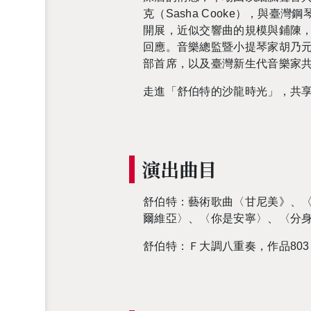
克（Sasha Cooke），與
開展，近似交響曲的規模與鋪陳
回應。音樂總監暨小提琴家胡乃
部首席，以及臺灣新生代音樂家
走進「舒伯特的沙龍時光」，共
演出曲目
舒伯特：藝術歌曲〈甘尼美》、
爾維亞〉、〈你是安寧〉、〈分
舒伯特：Ｆ大調八重奏，作品
803