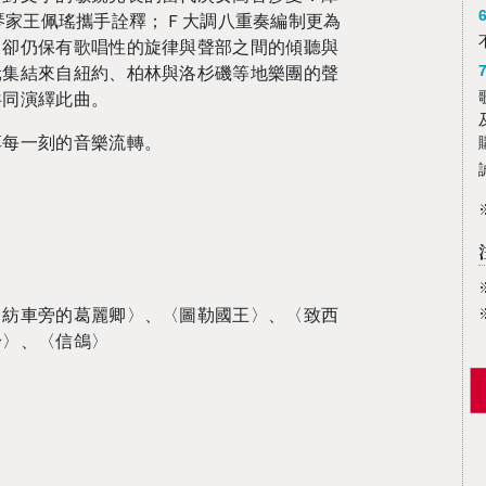
臺灣鋼琴家王佩瑤攜手詮釋；Ｆ大調八重奏編制更為
，卻仍保有歌唱性的旋律與聲部之間的傾聽與
元集結來自紐約、柏林與洛杉磯等地樂團的聲
共同演繹此曲。
享每一刻的音樂流轉。
〈紡車旁的葛麗卿〉、〈圖勒國王〉、〈致西
身〉、〈信鴿〉