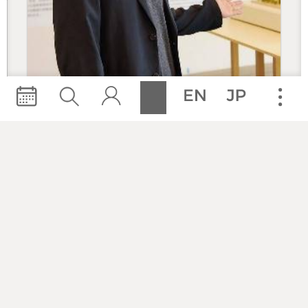
謝宗哲
建築學者/獨立策展人