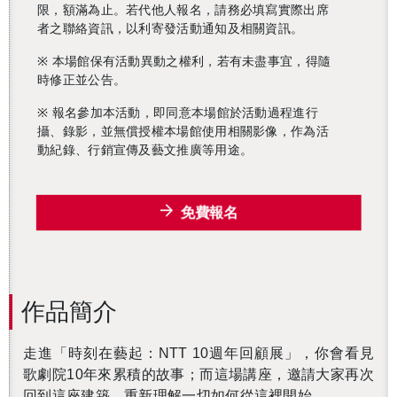
限，額滿為止。若
代
他人報名，請
務必
填寫
實際
出席
者之
聯絡資訊，以利寄發活動通知及
相關資訊
。
※
本場館保有活動異動之權利，若有未盡事宜
，
得隨
時修正
並公告
。
※
報名參加
本活動，
即同意本場館
於
活動過程進行
攝、錄影，並無償授權
本場館使用相關影像，
作為活
動紀錄
、
行銷宣傳
及
藝文推廣
等用途
。
免費報名
還沒加入會員
作品簡介
走進「時刻在藝起：NTT 10週年回顧展」，你會看見
歌劇院10年來累積的故事；而這場講座，邀請大家再次
回到這座建築，重新理解一切如何從這裡開始。