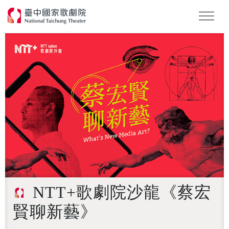
怪美妖仙傳
Podcast
2026 NTT遇見巨人
NTT+歌劇院沙龍《蔡宏
賢聊新藝》