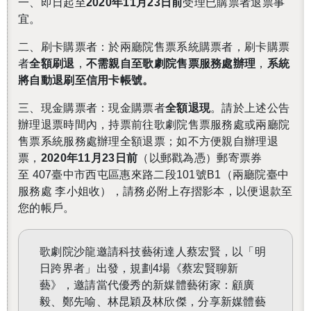
一、即日起至
2020
年11月23日前
受理已購票者退票事
宜。
二、刷卡購票者：於兩廳院售票系統購票者，刷卡購票
者
全額刷退
，
不需親自至歌劇院售票服務處辦理
，
系統
將自動退刷至信用卡帳號。
三、現金購票者：現金購票者
全額退現
。請於上述公告
辦理退票時間內，持票前往歌劇院售票服務處或兩廳院
售票系統服務處辦理全額退票；如不方便親自辦理退
票，
2020
年11月23日前
（以郵戳為憑）郵寄票券
至 407臺中市西屯區惠來路二段101號B1（兩廳院臺中
服務處 李小姐收），請務必附上存摺影本，以便退款至
您的帳戶。
歌劇院沙龍邀請科技藝術達人蔡宏賢，以「明
日跨界者」出發，規劃
4
場《蔡宏賢聊新
藝》，邀請當代優秀的新媒體藝術家：顧廣
毅、鄭先喻、林昆穎及林欣傑，分享新媒體藝