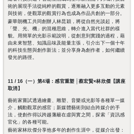
術的展現手法從純粹的觀賞，逐漸融入更多互動的元素
與技術，使觀眾的觀賞行為也成為作品共創的一部分。
豪華朗機工共同創辦人林昆穎，將從自然光談起，將
「聲、光、機」的混種思維，轉介進入當代社群的樣
貌。用簡單的光影示範說明，從創意到實踐的過程，藉
由未來智慧、知識品味及能量主張，引介出下一個十年
的科技生態與創作新法；並分享身為創作者，如何繼續
發光的路徑。
11 / 16
（一）第4場：
感官重塑 │蔡宏賢×林欣傑【講座
取消】
藝術家嘗試透過繪畫、雕塑、音樂或光影等各種單一媒
介，觸動觀眾的感官；新媒體藝術則結合跨媒介的手
法，使創作得以跨越藩籬在虛與實之間，探索「資訊感
官化」的各種可能。
藝術家林欣傑分享他多年的創作生涯中，從媒介出發：