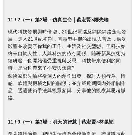
11 / 2
（一）第2場：仿真生命 │蔡宏賢×鄭先喻
現代科技發展與時倍增，
20
世紀電腦及網際網路蓬勃發
展，走入
21
世紀初期，智慧型手機的出現與普及，廣泛
影響並改變了你我的工作、生活及社交型態。但科技始
終來自於人性，人與科技的依存關係，隨著新興技術持
續研發，也開始備受重視與反思：科技帶來便利的同
時，是否也帶來了不安與焦慮
?
藝術家鄭先喻將從個人的創作出發，探討人類行為、情
感、軟體與機械之間的關係；並介紹近期國內外相關作
品，透過藝術手法與觀眾參與，分享他的觀察與思考脈
絡。
11 / 9
（一）第3場：
明天的智慧
│蔡宏賢×林昆穎
隨著科技演進，智能生活成為全球新潮流，跨域科技藝