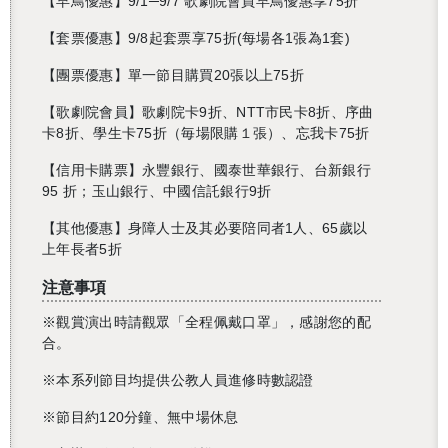
【早鳥優惠】9/1─9/7 歌劇院會員早鳥優惠享75折
【套票優惠】9/8起套票享75折(每場各1張為1套)
【團票優惠】單一節目購買20張以上75折
【歌劇院會員】歌劇院卡9折、NTT市民卡8折、序曲
卡8折、學生卡75折（毎場限購１張）、忘我卡75折
【信用卡購票】永豐銀行、國泰世華銀行、台新銀行
95 折；玉山銀行、中國信託銀行9折
【其他優惠】身障人士及其必要陪同者1人、65歲以
上年長者5折
注意事項
※
觀賞演出時請觀眾「全程佩戴口罩」，感謝您的配
合。
※本系列節目均提供公教人員進修時數認證
※節目約120分鐘、無中場休息