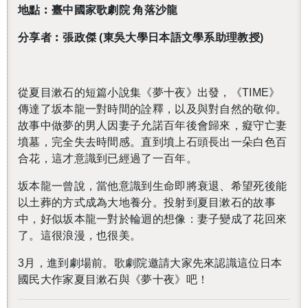
地點︰臺中國家歌劇院 角落沙龍
分享者︰張政傑 (東吳大學日本語文學系助理教授)
從夏目漱石的短篇小說集《夢十夜》出發，《TIME》
傳達了坂本龍一對時間的詮釋，以及與對自然的敬仰。
故事中做夢的男人因妻子允諾百年後會歸來，癡守亡妻
墳墓，完全失去時間感。直到墳上石頭長出一朵白色百
合花，這才意識到已經過了一百年。
坂本龍一曾說，當他意識到生命即將衰退、希望死後能
以土葬的方式成為大地養分。投射到夏目漱石的故事
中，好似坂本龍一對於輪迴的想像：妻子變成了花回來
了。這很浪漫，也很美。
3月，進到劇場前。歌劇院邀請大家先來認識這位日本
國民大作家夏目漱石與《夢十夜》吧！