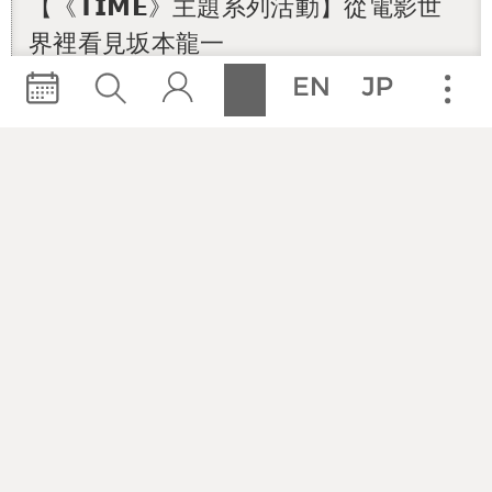
【《𝗧𝗜𝗠𝗘》主題系列活動】從電影世
界裡看見坂本龍一
2月24日
閱讀更多