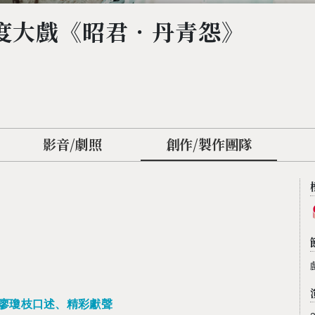
度大戲《昭君．丹青怨》
影音/劇照
創作/製作團隊
廖瓊枝口述、精彩獻聲