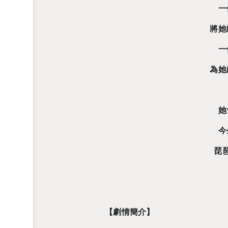
一
將她
一
為她
她
今
琵
【劇情簡介】