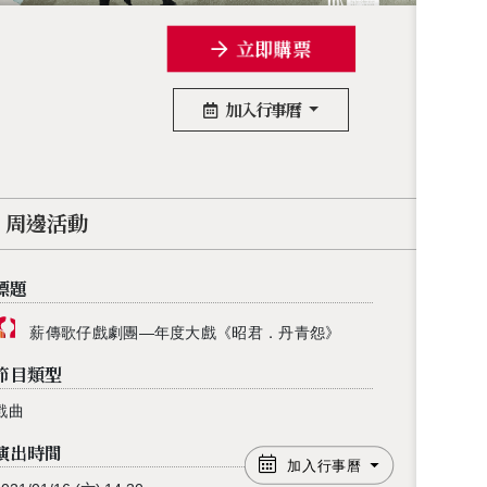
立即購票
加入行事曆
周邊活動
標題
薪傳歌仔戲劇團—年度大戲《昭君．丹青怨》
節目類型
戲曲
演出時間
加入行事曆