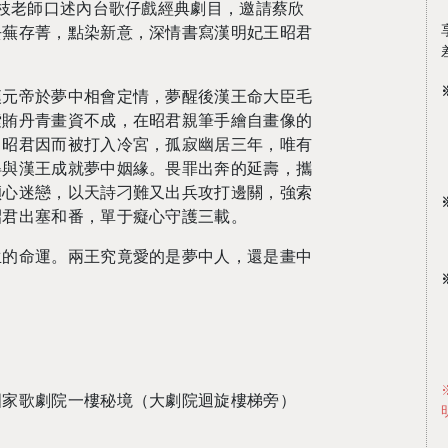
瓊枝老師口述內台歌仔戲經典劇目，邀請蔡欣
去蕪存菁，點染新意，深情書寫漢明妃王昭君
漢元帝於夢中相會定情，夢醒後漢王命大臣毛
索賄丹青畫資不成，在昭君親筆手繪自畫像的
，昭君因而被打入冷宮，孤寂幽居三年，唯有
得與漢王成就夢中姻緣。畏罪出奔的延壽，攜
傾心迷戀，以天詩刁難又出兵攻打邊關，強索
昭君出塞和番，單于癡心守護三載。
生的命運。兩王究竟愛的是夢中人，還是畫中
國家歌劇院一樓秘境（大劇院迴旋樓梯旁）