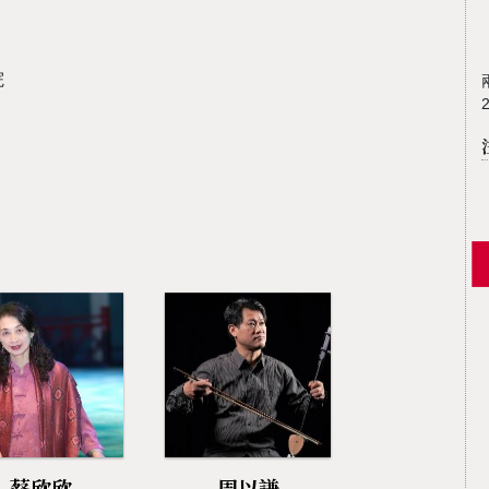
院
蔡欣欣
周以謙