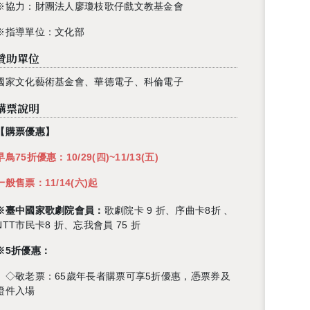
※協力：
財團法人廖瓊枝歌仔戲文教基金會
※指導單位：文化部
贊助單位
國家文化藝術基金會、華德電子、科倫電子
購票說明
【購票優惠】
早鳥75折優惠：
10/29(
四
)~11/13(
五
)
一般售票：
11/14(
六
)
起
※臺中國家歌劇院會員：
歌劇院卡
9
折、序曲卡
8
折
、
NTT
市民卡
8
折、忘我會員
75
折
※
5
折優惠：
◇敬老票：
65
歲年長者購票可享
5
折優惠，憑票券及
證件入場