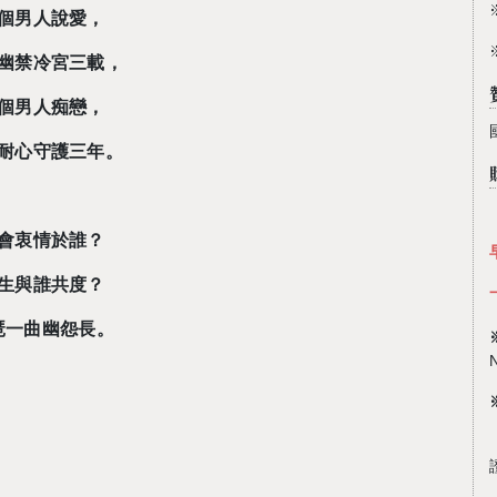
個男人說愛，
幽禁冷宮三載，
個男人痴戀，
耐心守護三年。
會衷情於誰？
生與誰共度？
琶一曲幽怨長。