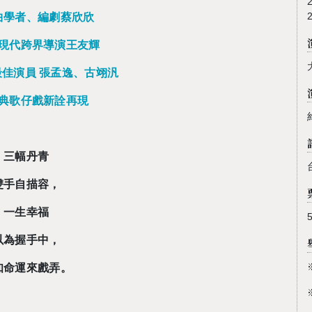
曲學者、編劇蔡欣欣
現代跨界導演王友輝
佳演員 張孟逸、古翊汎
典歌仔戲新詮再現
三幅丹青
雙手自描容，
一生幸福
以為握手中，
知命運來戲弄。