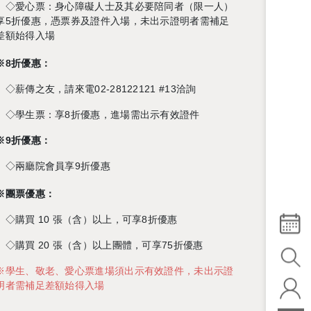
◇愛心
票：
身心障礙人士及其必要陪同者（限一人）
享5折優惠，憑票券及證件入場，未出示證明者需補足
差額始得入場
※
8
折優惠：
◇
薪傳之友，請來電
02-28122121 #13
洽詢
◇
學生票：享8折優惠，進場需出示有效證件
※9
折優惠：
◇兩廳院會員享9折優惠
※
團票優惠：
◇
購買
10
張（含）以上，可享
8
折優惠
◇
購買
20
張（含）以上團體，可享
75
折優惠
※學生、敬老、愛心票進場須出示有效證件，未出示證
明者需補足差額始得入場