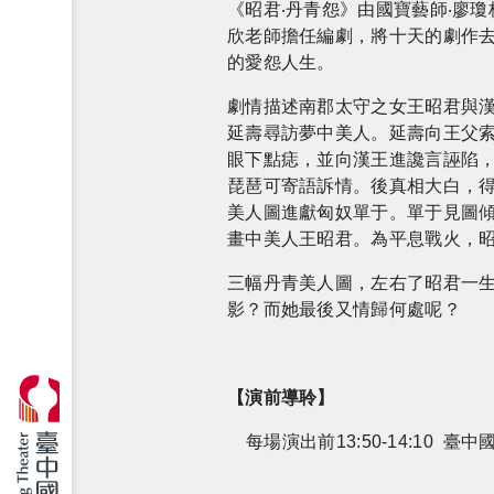
《昭君‧丹青怨》由國寶藝師‧廖
欣老師擔任編劇，將十天的劇作
的愛怨人生。
劇情描述南郡太守之女王昭君與
延壽尋訪夢中美人。延壽向王父
眼下點痣，並向漢王進讒言誣陷
琵琶可寄語訴情。後真相大白，
美人圖進獻匈奴單于。單于見圖
畫中美人王昭君。為平息戰火，
三幅丹青美人圖，左右了昭君一
影？而她最後又情歸何處呢？
【演前導聆】
每場演出前13:50-14:10 臺中