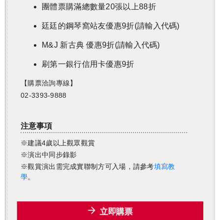
團體票購滿總數量20張以上88折
廷廷的鋼琴窩站友優惠9折(請輸入代碼)
M&J 新古典 優惠9折(請輸入代碼)
刷第一銀行信用卡優惠9折
【購票洽詢專線】
02-3393-9888
注意事項
※建議4歲以上觀眾觀賞
※演出中同步錄影
※
觀賞演出需完成實聯制方可入場，請參考
填寫教
學
。
立即購票