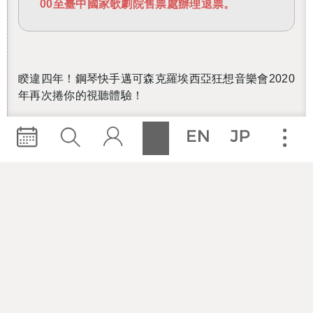
00至臺中國家歌劇院售票處辦理退票。
睽違四年！鋼琴快手邁可森克羅埃西亞狂想音樂會
2020
年再次捲你的視聽體驗！
鋼琴樂迷們有福了！襲捲全球的知名
鋼琴家邁可森睽違
四年，終於回到臺灣舉辦音樂會。這次邁可森將舉辦三
場音樂會，分別在2021年3月16日於臺北國家音樂廳，
3月18日高雄衛武營國家藝術文化中心，及3月25日臺
中國家歌劇院盛大演出！帶來全新的舞台視聽設計，以
及多首新、舊經典曲目包含
《
權力遊戲
》
、
《
神鬼奇
航
》
、
《
教父
》
等作品。以跨界鋼琴大師聞名的邁可
森，將讓大家再次見證高超的鋼琴技巧，體驗迷人的舞
台魅力。