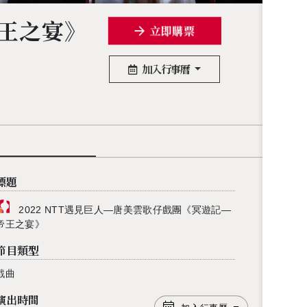
帝王之宴》
立即購票
加入行事曆
標題
2022 NTT遇見巨人—唐美雲歌仔戲團《冥遊記—
帝王之宴》
節目類型
戲曲
演出時間