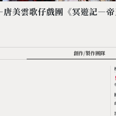
巨人—唐美雲歌仔戲團《冥遊記—
創作/製作團隊