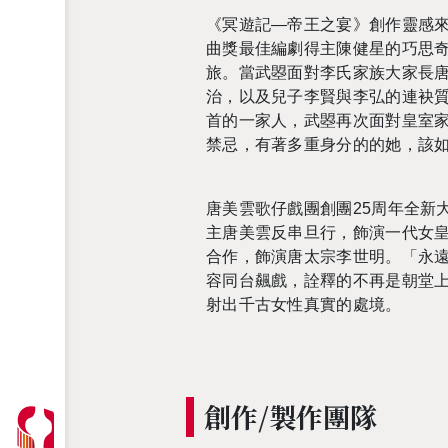
《冥遊記—帝王之宴》創作靈感
曲獎最佳編劇得主陳健星的巧思
旅。當武曌面對李氏家族大家長
治，以及兒子李賢與李弘的連袂
首的一家人，武曌再次面對皇室
禁忌，有著多重身分的的她，該
唐美雲歌仔戲團創團
25
周年全新
主唐美雲反串旦行，飾演一代女
合作，飾演唐太宗李世明。「永
容同台飆戲，詮釋的不再是朝堂
射出千古女性真實的處境。
創作/製作團隊