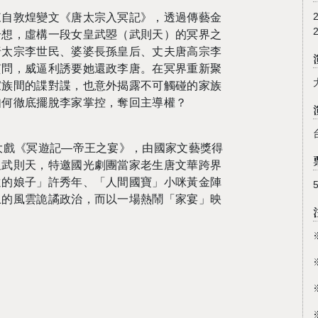
來自敦煌變文《唐太宗入冥記》，透過傳藝金
奇想，虛構一段女皇武曌（武則天）的冥界之
唐太宗李世民、婆婆長孫皇后、丈夫唐高宗李
質問，威逼利誘要她還政李唐。在冥界重新聚
家族間的諜對諜，也意外揭露不可觸碰的家族
如何徹底擺脫李家掌控，奪回主導權？
大戲《冥遊記—帝王之宴》，由國家文藝獎得
皇武則天，特邀國光劇團當家老生唐文華跨界
遠的娘子」許秀年、「人間國寶」小咪黃金陣
上的風雲詭譎政治，而以一場熱鬧「家宴」映