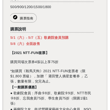
500/900/1200/1500/1800
購票指南
購票說明
5/1（六）- 5/7（五）歌劇院會員預購
5/8（六）全面啟售
【
2021 NTT-FUN
套票】
購買同場次票券4張以上享75折
*
如購買《鞍馬天狗》
2021 NTT-FUN
套票者（限
$1,800
票級），加贈「
莆田雙人摘星套餐券
」乙
張，數量有限，兌完為止。
【一般購票優惠】
● 歌劇院會員：序曲卡8折、歌劇院卡9折、NTT市民
卡8折、忘我會員75折、學生會員75折（限購1場1
張）
● 兩廳院之友、衛武營國家藝術文化中心會員、NSO