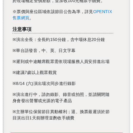
於現場補足全價差額，並加收100元補票手續費。
※票價與座位區域依該節目公告為準，詳見
OPENTIX
售票網頁
。
注意事項
※
演出全長：全長約
150
分鐘，含中場休息
20
分鐘
※
華台語發音，中、英、日文字幕
※
遲到或中途離席觀眾需依現場服務人員安排進出場
※
建議
7
歲以上觀眾觀賞
※8/14 (
六
)
演出場次同步進行錄影
還沒加入會員
※
演出進行中，請勿錄影、錄音或拍照，並請關閉隨
身會發出聲響或光源的電子產品
※
主辦單位保留節目異動權利；退、換票最遲須於節
目演出日
1
天前辦理並酌收手續費