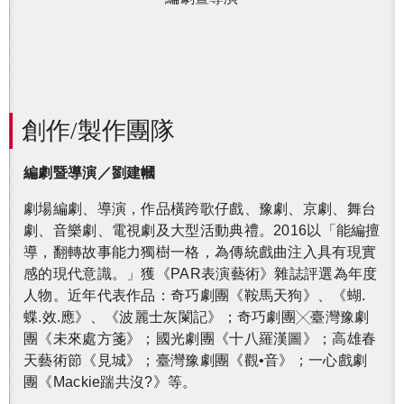
創作/製作團隊
編劇暨導演／劉建幗
劇場編劇、導演，作品橫跨歌仔戲、豫劇、京劇、舞台
劇、音樂劇、電視劇及大型活動典禮。2016以「能編擅
導，翻轉故事能力獨樹一格，為傳統戲曲注入具有現實
感的現代意識。」獲《PAR表演藝術》雜誌評選為年度
人物。近年代表作品：奇巧劇團《鞍馬天狗》、《蝴.
蝶.效.應》、《波麗士灰闌記》；奇巧劇團╳臺灣豫劇
團《未來處方箋》；國光劇團《十八羅漢圖》；高雄春
天藝術節《見城》；臺灣豫劇團《觀•音》；一心戲劇
團《Mackie踹共沒?》等。