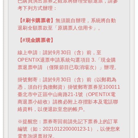
已購買演出票券之觀眾將辦理全額退票，請參
考下列方式辦理：
【#刷卡購票者】
無須親自辦理，系統將自動
退刷全額票款至「原購票人信用卡」。
【#現金購票者】
線上申請：請於9月30日（含）前，至
OPENTIX退票申請系統勾選項目 3.「現金購
票退票申請 （僅限節目已取消場次）」辦理。
掛號郵寄：請於9月30日（含）前（以郵戳為
憑，須自行負擔郵資）掛號郵寄票券至100011
臺北市中正區中山南路21-1號（OPENTIX電
商退票小組收）請務必附上存摺影本及電話聯
絡資料，以便退款至您的帳戶。
※提醒您：票券寄回前請先記下票券上的訂單
編號（如：202101220000123-1），以便您來
電查詢退票狀況。