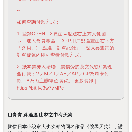
--
如何查詢付款方式：
1. 登錄OPENTIX頁面→點選右上方人像圖
示，進入會員專區 （APP用戶點選畫面右下方
「會員」)→點選「訂單紀錄」→點入要查詢的
訂單編號內即可查看付款方式。
2. 紙本票券入場聯，票價旁的英文代號C為現
金付款；V／M／J／AE／AP／GP為刷卡付
款；B為向主辦單位購買。 更多資訊｜
https://bit.ly/3w7vMPc
山青青 路遙遙 山林之中有天狗
挪借日本小說家大佛次郎的同名作品《鞍馬天狗》，講