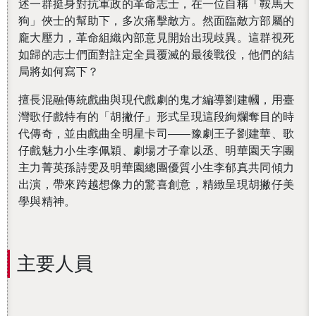
述一群挺身對抗軍政的革命志士，在一位自稱「鞍馬天
狗」俠士的幫助下，多次痛擊敵方。然面臨敵方部屬的
龐大壓力，革命組織內部意見開始出現歧異。這群視死
如歸的志士們面對註定全員覆滅的最後戰役，他們的結
局將如何寫下？
擅長混融傳統戲曲與現代戲劇的鬼才編導劉建幗，用臺
灣歌仔戲特有的「胡撇仔」形式呈現這段絢爛奪目的時
代傳奇，並由戲曲全明星卡司——豫劇王子劉建華、歌
仔戲魅力小生李佩穎、劇場才子韋以丞、明華園天字團
主力菁英孫詩雯及明華園總團優質小生李郁真共同傾力
出演，帶來跨越想像力的驚喜創意，精緻呈現胡撇仔美
學與精神。
主要人員