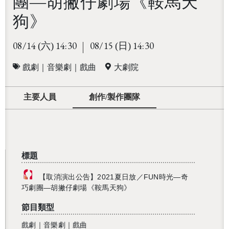
團—胡撇仔劇場《鞍馬天
狗》
08/14
14:30
08/15
14:30
(六)
(日)
戲劇｜音樂劇｜戲曲
大劇院
主要人員
創作/製作團隊
標題
【取消演出公告】2021夏日放／FUN時光—奇
巧劇團—胡撇仔劇場《鞍馬天狗》
節目類型
戲劇｜音樂劇｜戲曲