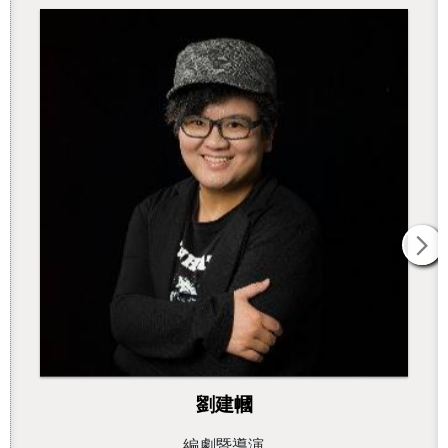
劉建幗
編劇暨導演