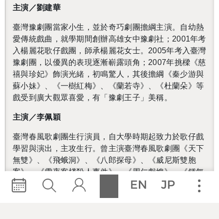
主演／劉建華
臺灣豫劇團當家小生，並於奇巧劇團擔綱主演。自幼熱
愛傳統戲曲，就學期間創辦高雄女中豫劇社；2001年考
入楊麗花歌仔戲團，師承楊麗花女士。2005年考入臺灣
豫劇團，以優異的表現逐漸嶄露頭角；2007年挑樑《慈
禧與珍妃》飾演光緒，初鳴驚人，其後擔綱《秦少游與
蘇小妹》、《一樹紅梅》、《蘭若寺》、《杜蘭朵》等
戲受到廣大觀眾喜愛，有「豫劇王子」美稱。
主演／李佩穎
臺灣春風歌劇團生行演員，自大學時期起致力於歌仔戲
學習與演出，主攻生行。曾主演臺灣春風歌劇團《天下
無雙》、《飛蛾洞》、《八郎探母》、《威尼斯雙胞
案》、《雪夜客棧殺人事件》、《周仁獻嫂》、《鍾無
豔》、《江湖四話》、《我的娘子她她…牠是蛇》；奇
巧劇團《鞍馬天狗》、《我可能不會度化你》、《金蘭
情╳誰是老大》以及二分之一Q劇場《亂紅》等。