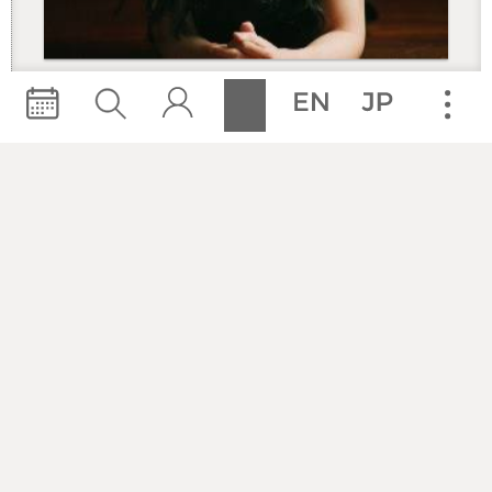
許郁瑛
臺灣爵士鋼琴家