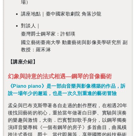
場）
講座地點｜臺中國家歌劇院 角落沙龍
對談人｜
臺灣爵士鋼琴家：許郁瑛
國立藝術臺南大學 動畫藝術與影像美學研究所 副
教授：羅禾淋
【講座介紹】
幻象與詩意的法式相遇—鋼琴的音像藝術
《Piano piano》是一部由音樂與影像構築的作品，訴
說一場年少的邂逅，也是一次久別重逢的藝術冒險
孟朵與巴布克斯帶著各自走過的創作歷程，在相遇20年
後找回藝術的初心，重拾當年做著白日夢、實驗與演奏
的樂趣與激情，大衛．巴賓暫卸歌手身分，以鋼琴獨奏
演繹音樂專輯《一個有鋼琴的房子》多首曲目，曲風橫
跨法式香頌、爵士、當代即興等，享譽國際的科技藝術