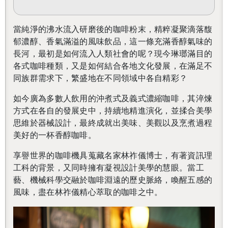
當純淨的沸水流入研磨後的咖啡粉末，精粹凝聚滴落馥
郁濃醇、香氣滿溢的風味飲品，這一條充滿香醇氣味的
長河，最初是如何流入人類社會的呢？現今琳瑯滿目的
各式咖啡種類，又是如何結合各地文化發展，在滿足不
同族群需求下，繁盛地在不同領域中各自精彩？
如今廣為多數人飲用的沖煮式及義式濃縮咖啡，其淬煉
方式在各自的發展史中，持續地精進演化，並揉合美學
思維於器械設計，最終成就出美味、美觀以及烹煮過程
美好的一杯香醇咖啡。
享譽世界的咖啡機具蒐藏名家林祚儀博士，有著資訊理
工科的背景，又同時擁有凝視設計美學的慧眼。當工
藝、機械科學交融於咖啡淵遠的歷史脈絡，喚醒五感的
風味，盡在林祚儀精心萃取的咖啡之中。