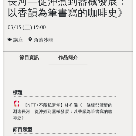
長河—從沖煮到器械發展：
以香韻為筆書寫的咖啡史》
03/15
19:00
(三)
講座
角落沙龍
節目資訊
作品簡介
標題
【NTT+不藏私講堂】林祚儀《一條馥郁濃醇的
淵遠長河—從沖煮到器械發展：以香韻為筆書寫的咖
啡史》
節目類型