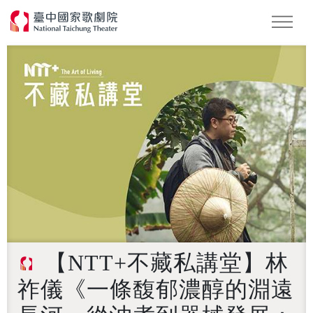
Podcast
2026 NTT遇見巨人
【NTT+不藏私講堂】林
祚儀《一條馥郁濃醇的淵遠