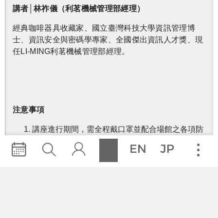
講者│林祚儀（利茗機械管理部經理）
經典咖啡器具收藏家、國立臺灣科技大學資訊管理博
士、資訊安全與密碼學專家、全國傑出資訊人才獎、現
任LI-MING利茗機械管理部經理。
注意事項
講座進行期間，需全程戴口罩並配合場館之各項防
疫措施。
請確實填寫出席者姓名、E-mail等報名資訊，以利
寄發活動通知及注意事項。
活動開始前30分鐘開放入場，憑「Accupass電子
票券」，一人一票認證後入場。