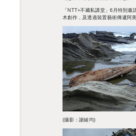
「
NTT+
不藏私講堂」
6
月特別邀
木創作
，及透過裝置藝術傳遞阿
(攝影：謝綾均)