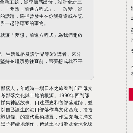
」全新主題，從季節感出發，設計全新三
」、「夢想，前進方程式」、「改變，從
心的話題，這些曾發生在你我身邊或在記
世界一起呼應著的事物。
，就讓「夢想，前進方程式」為我們開啟
、生活風格及設計界等3
位講者，來分
何堅持並繼續勇往直前，讓夢想成就不平
口部落人，年輕時一場日本之旅看到自己母文
思考部落文化與土地的根源。
1990
年回到部
人採集神話故事、口述歷史和舊部落遺跡，並
。以自己誕生的港口部落作為文化基底，撿拾
雕塑線條
」的
當代藝術裝置
，
作品充滿海洋文
拉黑子持續地創作，傳遞土地根源及全球化環