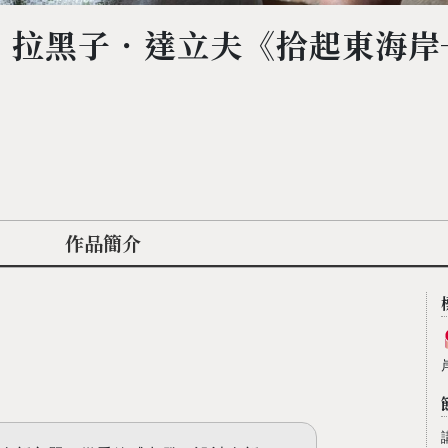
】拉黑子．達立夫《拾起東海岸
作品簡介