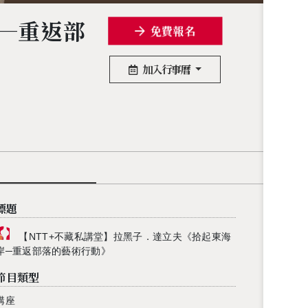
─重返部
免費報名
加入行事曆
標題
【NTT+不藏私講堂】拉黑子．達立夫《拾起東海
岸─重返部落的藝術行動》
節目類型
講座