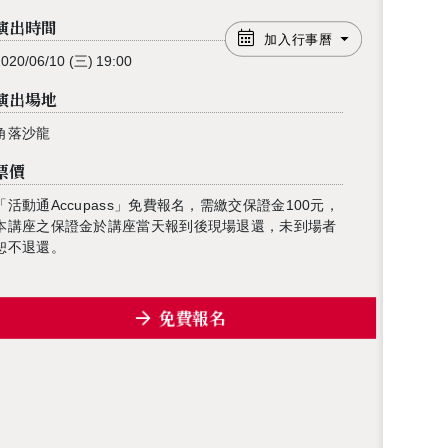
演出時間
加入行事曆
2020/06/10
(三)
19:00
演出場地
角落沙龍
票價
「活動通
Accupass
」免費報名，需繳交保證金
100
元，
本講座之保證金於講座當天報到後現場退還，未到場者
恕不退還。
免費報名