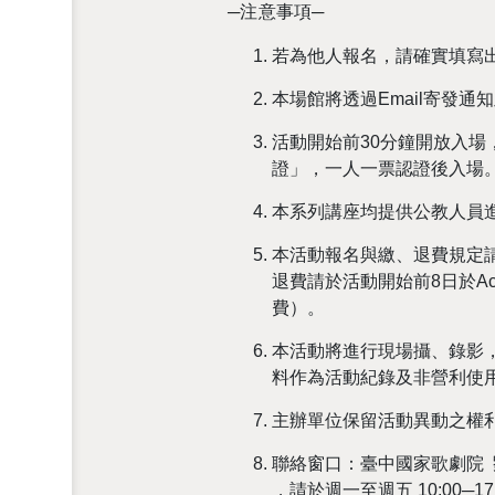
─注意事項─
若為他人報名，請確實填寫
本場館將透過Email寄發通
活動開始前30分鐘開放入場，
證」，一人一票認證後入場
本系列講座均提供公教人員
本活動報名與繳、退費規定請遵
退費請於活動開始前8日於Ac
費）。
本活動將進行現場攝、錄影
料作為活動紀錄及非營利使
主辦單位保留活動異動之權
聯絡窗口：臺中國家歌劇院 劉小姐 
，請於週一至週五 10:00─17:00