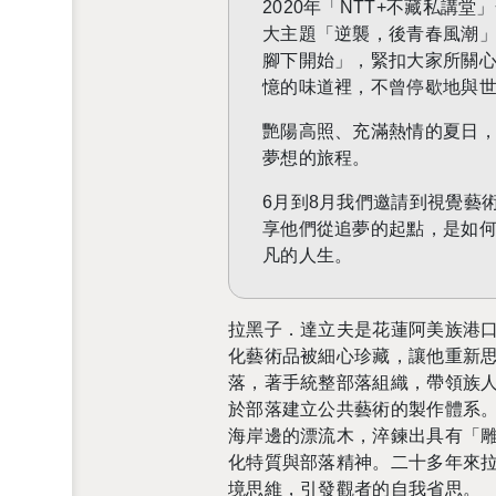
2020
年「NTT+不藏私講堂
大主題「逆襲，後青春風潮
腳下開始」，緊扣大家所關
憶的味道裡，不曾停歇地與
艷陽高照、充滿熱情的夏日
夢想的旅程。
6月到
8
月我們邀請到視覺藝術
享他們從追夢的起點，是如
凡的人生。
拉黑子．達立夫是花蓮阿美族港
化藝術品被細心珍藏，讓他重新
落，著手統整部落組織，帶領族
於部落建立公共藝術的製作體系
海岸邊的漂流木，淬鍊出具有
「
化特質與部落精神。二十多年來
境思維，引發觀者的自我省思
。