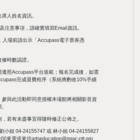
出席人姓名資訊。
知及注意事項，請確實填寫Email資訊。
入場前請出示「Accupass電子票券憑
。
進修時數認證。
照Accupass平台規範；報名完成後，如需
cupass完成退費程序（系統將酌收10%手續
，參與此活動即同意授權本場館將相關影音資
用。
利，若有未盡事宜得隨時修正公佈之。
04-24155747 或 林小姐 04-24155827
來電或來信artseducation@npac-ntt.org