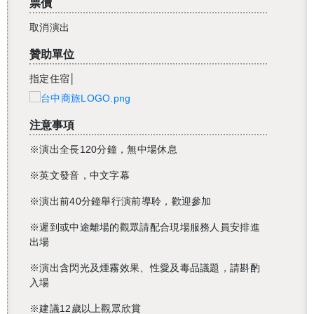
票價
取消演出
贊助單位
指定住宿│
注意事項
※演出全長120分鐘，無中場休息
※英文發音，中文字幕
※演出前40分鐘舉行演前導聆，歡迎參加
※遲到或中途離場的觀眾請配合現場服務人員安排進
出場
※
演出含閃光及煙霧效果、性愛及毒品議題，請斟酌
入場
※建議
12
歲以上觀眾欣賞