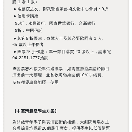
購 1 場 1 張）
● 兩廳院之友、
衛武營國家藝術文化中心會員
：9折
● 信用卡購票
95
折：永豐銀行、國泰世華銀行、台新銀行
還沒加入會員
9
折：中國信託
●
其它
5
折優惠：身障人士及其必要陪同者
1
人、
65
歲以上年長者
●
團票
75
折優惠：單一節目購買
20
張以上，請來電
04-2251-1777
洽詢
※套票恕不接受單張退換票，如需整套退票請於節目
演出前一天辦理，並酌收每張票面價10％手續費。
※各種優惠僅能擇一使用
【中臺灣超級學生方案】
為開啟青年學子與表演藝術的接觸，大劇院每場次主
合辦節目均保留
20
個最佳席次，提供學生以低價購票