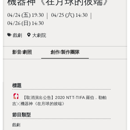
機器神《在月球的彼端》
04/24
19:30
04/25
14:30
(五)
(六)
04/26
14:30
(日)
戲劇
大劇院
影音/劇照
創作/製作團隊
標題
【取消演出公告】2020 NTT-TIFA 羅伯．勒帕
吉╳機器神《在月球的彼端》
節目類型
戲劇