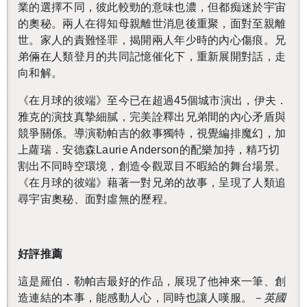
業的選擇不同，彼此較勁的意味也濃，但都痴迷於宇宙
的奧秘。兩人在得知母親離世消息後重聚，面對至親離
世。家人的責難怪罪，揭開兩人年少時的內心傷痕。兄
弟倆在人類登月的共同記憶催化下，重新展開對話，走
向和解。
《在月球的彼端》
至今已在超過
45
個城市演出，
伊夫．
雅克
的演技真摯細膩，完美詮釋出兄弟間的內心矛盾與
競爭關係。導演勒帕吉的敘事獨特，視覺編排魔幻，加
上蘿瑞．安德森
Laurie Anderson
的配樂加持，精巧切
割出不同時空環境，創造令觀眾目不暇給的舞台場景。
《在月球的彼端》藉著一對兄弟的故事，呈現了人類追
尋宇宙奧秘、面對虛無的歷程。
好評推薦
這是羅伯．勒帕吉最好的作品，展現了他神來一筆、創
造連結的本事，能感動人心，同時也讓人嘆服。
－英國