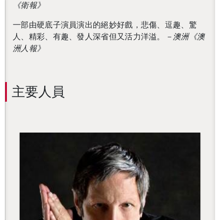
《衛報》
一部由硬底子演員演出的絕妙好戲，悲傷、逗趣、驚
人、精彩、有趣、發人深省但又活力洋溢。
－澳洲《澳
洲人報》
主要人員