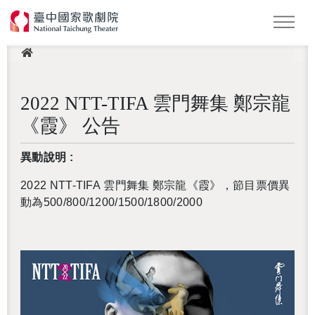
此頁面受 Google reCAPTCHA 保護，以確認您不是機器人。
This site is protected by reCAPTCHA and the Google
Privacy
Policy
and
Terms of Service
apply.
最新消息
怪美妖仙傳
Podcast
2026 NTT遇見巨人
LOGIN 登入會員
2022 NTT-TIFA 雲門舞集 鄭宗龍
《霞》 公告
異動說明 :
2022 NTT-TIFA
雲門舞集 鄭宗龍《霞》，節目票價異
動為500/800/1200/1500/1800/2000
還沒加入會員