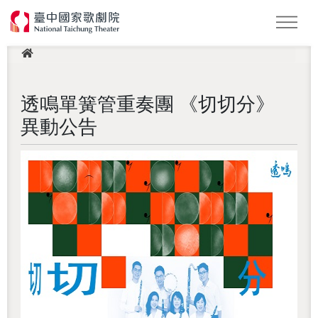
此頁面受 Google reCAPTCHA 保護，以確認您不是機器人。
This site is protected by reCAPTCHA and the Google
Privacy
Policy
and
Terms of Service
apply.
最新消息
怪美妖仙傳
Podcast
2026 NTT遇見巨人
LOGIN 登入會員
透鳴單簧管重奏團 《切切分》
異動公告
還沒加入會員