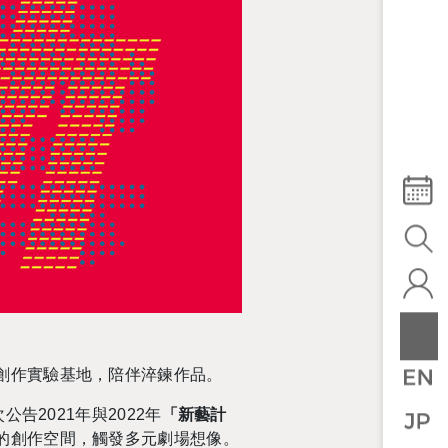
創作實驗基地
，陪伴淬鍊作品。
次公告
2021
年與
2022
年
「新藝計
的創作空間，觸發多元劇場想像。