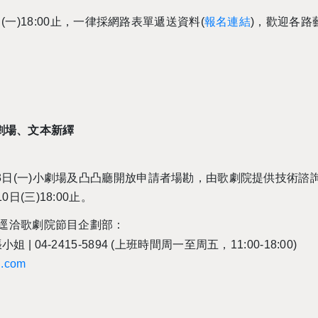
日
(
一
)18:00
止，一律採網路表單遞送資料
(
報名連結
)
，歡迎各路
劇場、文本新繹
3
日
(
一
)
小劇場及凸凸廳開放申請者場勘，由歌劇院提供技術諮
10
日
(
三
)18:00
止。
逕洽歌劇院節目企劃部：
張小姐
| 04-2415-5894 (
上班時間周一至周五，
11:00-18:00)
l.com