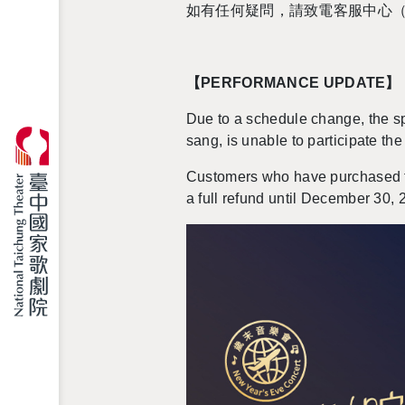
如有任何疑問，請致電客服中心
【PERFORMANCE UPDATE】
Due to a schedule change, the 
sang, is unable to participate t
Customers who have purchased t
a full refund until December 30, 