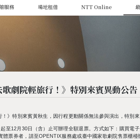
館服務
場地租借
NTT Online
《去歌劇院輕旅行！》特別來賓異動公告
行！》特別來賓黃秋生，因行程更動關係無法參與演出，特別來
日起至
12
月
30
日（含）止可辦理全額退票。
方式如下：
購買電子
實體票券者，請至
OPENTIX
服務處或臺中國家歌劇院售票櫃檯