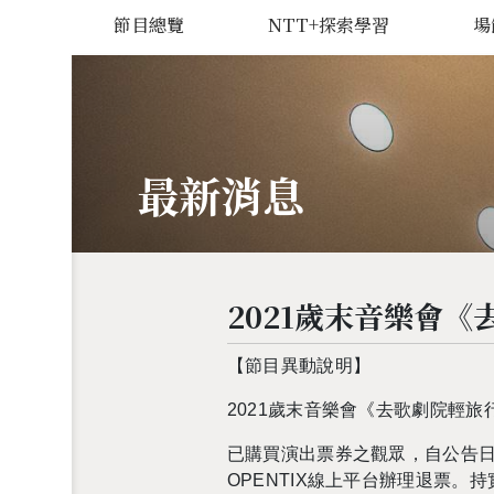
節目總覽
NTT+探索學習
場
最新消息
2021歲末音樂會
【節目異動說明】
2021
歲末音樂會《去歌劇院輕旅
已購買演出票券之觀眾，自公告
OPENTIX
線上平台辦理退票。持