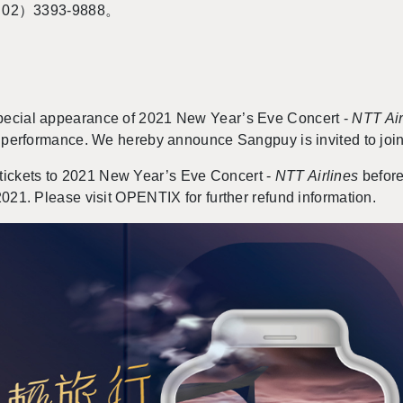
（
02
）
3393-9888
。
special appearance of 2021 New Year’s Eve Concert
-
NTT Air
he performance. We hereby announce Sangpuy is invited to joi
ickets to 2021 New Year’s Eve Concert
-
NTT Airlines
before
2021. Please visit OPENTIX for further refund information.