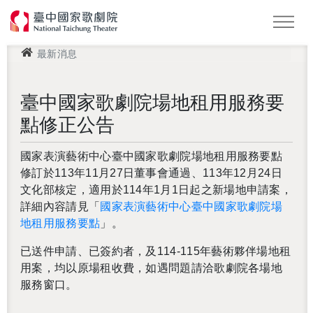
最新消息
怪美妖仙傳
Podcast
2026 NTT遇見巨人
臺中國家歌劇院場地租用服務要
點修正公告
國家表演藝術中心臺中國家歌劇院場地租用服務要點
修訂於
113
年
11
月
27
日董事會通過、
113
年
12
月
24
日
文化部核定，適用於
114
年
1
月
1
日起之新場地申請案，
詳細內容請見「
國家表演藝術中心臺中國家歌劇院場
地租用服務要點
」。
已送件申請、已簽約者，及
114-115
年藝術夥伴場地租
用案，均以原場租收費，如遇問題請洽歌劇院各場地
服務窗口。