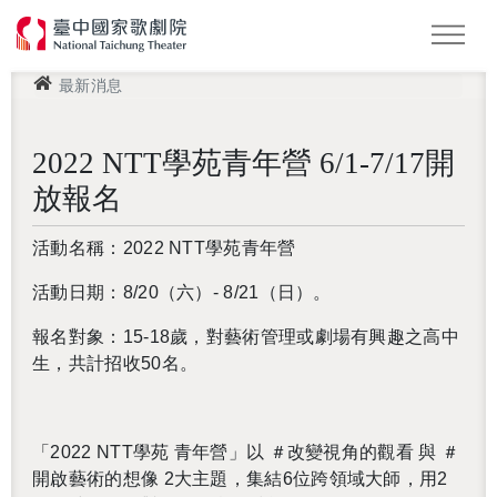
此頁面受 Google reCAPTCHA 保護，以確認您不是機器人。
This site is protected by reCAPTCHA and the Google
Privacy
Policy
and
Terms of Service
apply.
最新消息
怪美妖仙傳
Podcast
LOGIN 登入會員
2026 NTT遇見巨人
2022 NTT學苑青年營 6/1-7/17開
放報名
活動名稱：2022 NTT學苑青年營
活動日期：8/20（六）- 8/21（日）。
報名對象：15-18歲，對藝術管理或劇場有興趣之高中
生，共計招收50名。
「2022 NTT學苑 青年營」以 ＃改變視角的觀看 與 ＃
還沒加入會員
開啟藝術的想像 2大主題，集結6位跨領域大師，用2