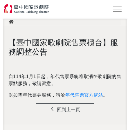
此頁面受 Google reCAPTCHA 保護，以確認您不是機器人。
This site is protected by reCAPTCHA and the Google
Privacy
Policy
and
Terms of Service
apply.
最新消息
Podcast
2026 NTT遇見巨人
LOGIN 登入會員
【臺中國家歌劇院售票櫃台】服
務調整公告
自114年1月1日起，年代售票系統將取消在歌劇院的售
票點服務，敬請留意。
※如需年代票券服務，請洽
年代售票官方網站
。
回到上一頁
還沒加入會員