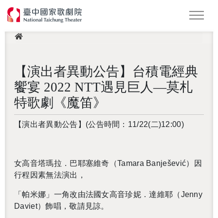
此頁面受 Google reCAPTCHA 保護，以確認您不是機器人。
This site is protected by reCAPTCHA and the Google
Privacy
Policy
and
Terms of Service
apply.
最新消息
怪美妖仙傳
Podcast
2026 NTT遇見巨人
LOGIN 登入會員
【演出者異動公告】台積電經典
饗宴 2022 NTT遇見巨人—莫札
特歌劇《魔笛》
【演出者異動公告】
(
公告時間：
11/22(
二
)12:00)
女高音塔瑪拉．巴耶塞維奇（
Tamara Banješević
）因
行程因素無法演出，
「帕米娜」一角改由法國女高音珍妮．達維耶（
Jenny
還沒加入會員
Daviet
）飾唱，敬請見諒。