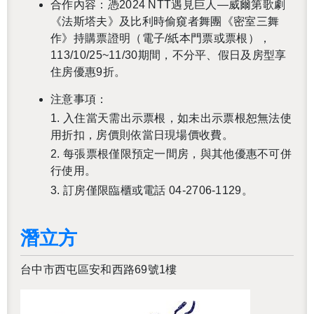
合作內容：憑2024 NTT遇見巨人—威爾第歌劇
《法斯塔夫》及比利時偷窺者舞團《密室三舞
作》持購票證明（電子/紙本門票或票根），
113/10/25~11/30期間，不分平、假日及房型享
住房優惠9折。
注意事項：
1. 入住當天需出示票根，如未出示票根恕無法使
用折扣，房價則依當日現場價收費。
還沒加入會員
2. 每張票根僅限預定一間房，與其他優惠不可併
行使用。
3. 訂房僅限臨櫃或電話 04-2706-1129。
潛立方
台中市西屯區安和西路69號1樓