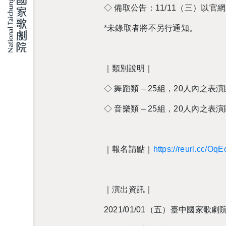
◇
備取公告：
11/11
（三）以官網
*
未錄取者將不另行通知。
｜類別說明｜
◇
舞蹈類
–
25
組，
20
人內之表演
◇
音樂類
–
25
組，
20
人內之表演
｜報名請點｜
https://reurl.cc/Oq
｜演出資訊｜
2021/01/01
（五）臺中國家歌劇