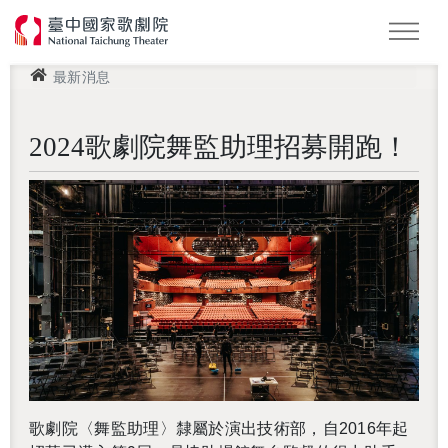
此頁面受 Google reCAPTCHA 保護，以確認您不是機器人。
This site is protected by reCAPTCHA and the Google
Privacy
Policy
and
Terms of Service
apply.
最新消息
怪美妖仙傳
Podcast
2026 NTT遇見巨人
LOGIN 登入會員
2024歌劇院舞監助理招募開跑！
還沒加入會員
歌劇院〈舞監助理〉隸屬於演出技術部，自2016年起