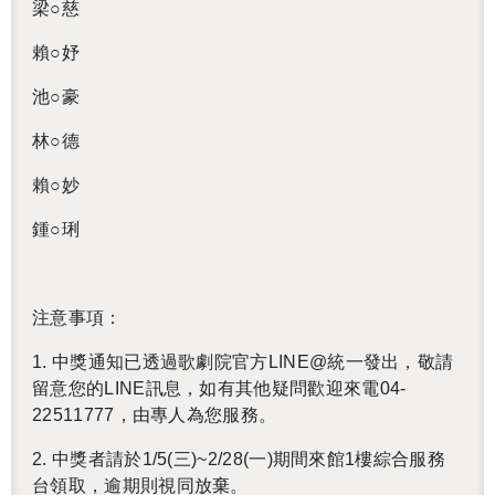
梁○慈
賴○妤
池○豪
林○德
賴○妙
鍾○琍
注意事項：
1.
中獎通知已透過歌劇院官方
LINE@
統一發出，敬請
留意您的
LINE
訊息，如有其他疑問歡迎來電
04-
22511777
，由專人為您服務。
2.
中獎者請於1/5(三)~
2/28
(一)期間來館
1
樓綜合服務
台領取，逾期則視同放棄。