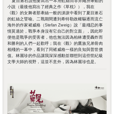
夏目漱石說他要寫出一本用虹絲而非井繩所牽動的
小說（最後他寫出了經典之作《草枕》），我在
《觀》的女舞者那牽絲一般的涕淚中看到了夏目漱石
的虹絲之譬喻。二戰期間遭到希特勒政權驅逐而流亡
海外的作家褚威格（
Stefan Zweig
）說「最殘忍的事
情莫過於，戰爭本身沒有它自己的對立面」，因此即
便他是戰爭的受害者，他也無法因為柏林遭受轟炸而
和勝利的人們一起歡呼；我在《觀》的鷹族兄弟骨肉
相殘的一幕中，看到了同褚威格一樣的良知與普世價
值。林麗珍的作品讓我深深感動並聯想到這些世紀級
文學大師的視野，這並不意外，因為林麗珍也是。