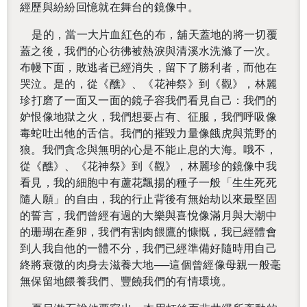
經歷與紛紛回憶就在舞台的鏡像中。
是的，當一大片血紅色的布，舖天蓋地的將一切覆
蓋之後，我們的心彷彿被熱淚與清溪水洗滌了一次。
布幔下面，敗逃者已經消失，留下了勝利者，而他在
哭泣。是的，從《醮》、《花神祭》到《觀》，
林麗
珍
打磨了一面又一面的鏡子容我們看見自己：我們的
妒恨像地獄之火，我們想要占有、征服，我們呼吸像
毒蛇吐出牠的舌信。我們的摧毀力量像餓虎與荒野的
狼。我們貪念與無明的心是不能止息的大海。哦不，
從《醮》、《花神祭》到《觀》，林麗珍的鏡像中我
看見，我的細胞中有蘆花飄揚的種子一般「生生死死
隨人願」的自由，我的行止背後有無始劫以來最堅固
的誓言，我們曾經有過的大樂與喜悅像滿月與大潮中
的珊瑚在產卵，我們有割肉餵鷹的慷慨，我已經體會
到人我自他的一體不分，我們已經準備好隨時用自己
終將衰微的肉身去滋養大地──這個曾經像母親一般毫
無保留地餵養我們、豐饒我們的有情環境。