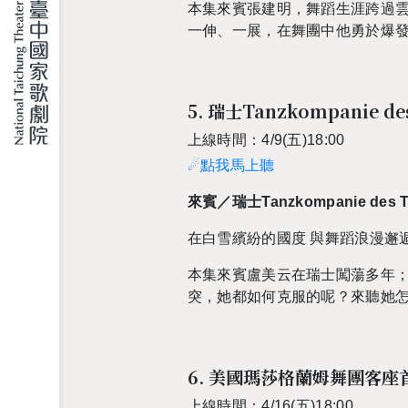
本集來賓張建明，舞蹈生涯跨過
一伸、一展，在舞團中他勇於爆
5. 瑞士Tanzkompanie d
上線時間：4/9(五)18:00
☄點我馬上聽
來賓／瑞士Tanzkompanie des T
在白雪繽紛的國度 與舞蹈浪漫邂
本集來賓盧美云在瑞士闖蕩多年
突，她都如何克服的呢？來聽她
6. 美國瑪莎格蘭姆舞團客
上線時間：4/16(五)18:00