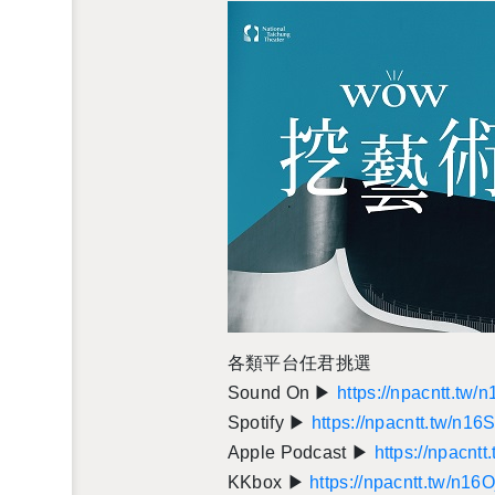
各類平台任君挑選
Sound On ▶
https://npacntt.tw/
Spotify ▶
https://npacntt.tw/n1
Apple Podcast ▶
https://npacnt
KKbox ▶
https://npacntt.tw/n16