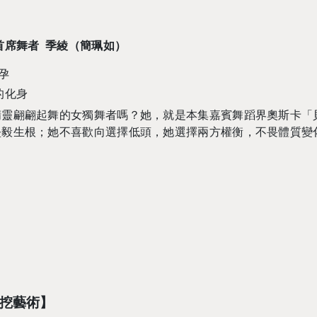
首席舞者 季綾（簡珮如）
孕
的化身
精靈翩翩起舞的女獨舞者嗎？她，就是本集嘉賓舞蹈界奧斯卡「
堅毅生根；她不喜歡向選擇低頭，她選擇兩方權衡，不畏體質變
W挖藝術】