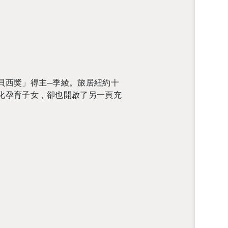
貝西獎」得主─季綾。旅居紐約十
化孕育子女，卻也開啟了另一頁充