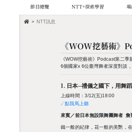
節目總覽
NTT+探索學習
場
NTT訊息
《WOW挖藝術》Po
《WOW挖藝術》Podcast第二
6個國家x 6位臺灣舞者深度對
1.
日本─禮儀之國下，用舞
上線時間：3/12(五)18:00
☄點我馬上聽
來賓／前日本無設限舞團舞者 詹
鐵一般的紀律，花一般的美艷，