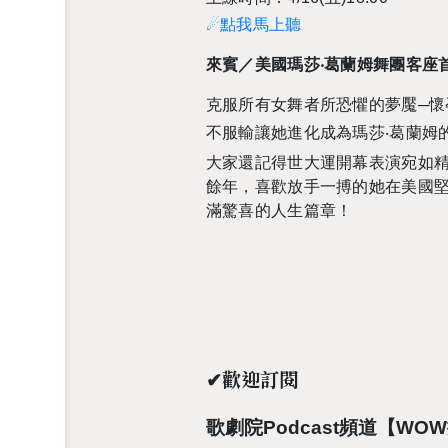
☄點我馬上聽
來賓／美國瑪莎‧葛蘭姆舞團客座
克服所有女舞者所恐懼的夢魘─懷
不服輸讓她進化成為瑪莎‧葛蘭姆
大家還記得世大運開幕表演宛如
餘年，喜歡放手一搏的她在美國
滿驚喜的人生篇章！
✔歡迎訂閱
歌劇院Podcast頻道【WO