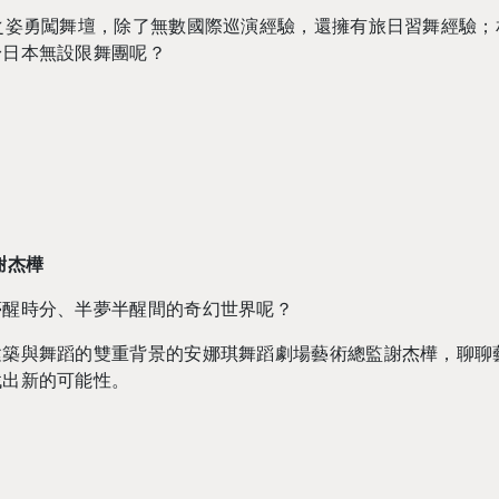
之姿勇闖舞壇，除了無數國際巡演經驗，還擁有旅日習舞經驗；
身日本無設限舞團呢？
謝杰樺
夢醒時分、半夢半醒間的奇幻世界呢？
建築與舞蹈的雙重背景的安娜琪舞蹈劇場藝術總監謝杰樺，聊聊
找出新的可能性。