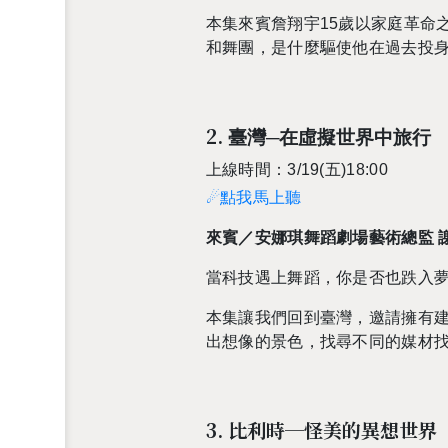
本集來賓詹翔宇
15
歲以家庭革命
和舞團，是什麼驅使他在過去投
2.
臺灣
─
在虛擬世界中旅行
上線時間：3/19(五)18:00
☄點我馬上聽
來賓／安娜琪舞蹈劇場藝術總監 
當科技遇上舞蹈，你是否也跌入
本集讓我們回到臺灣，邀請擁有
出想像的景色，找尋不同的媒材
3. 比利時─怪美的異想世界