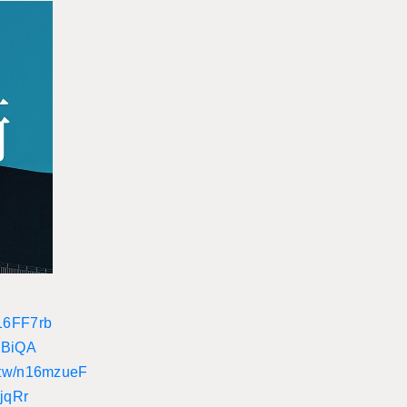
n16FF7rb
6SBiQA
t.tw/n16mzueF
OjqRr