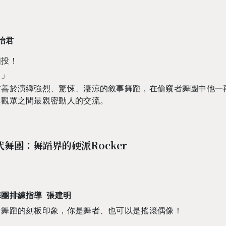
怡君
相投！
！」
君善於演繹強烈、驚悚、淒涼的敘事舞蹈，在偷窺者舞團中他一
與觀眾之間最親密動人的交流。
代舞團：舞蹈界的硬派Rocker
團排練指導 張建明
對舞蹈的刻板印象，你是舞者、也可以是搖滾偶像！