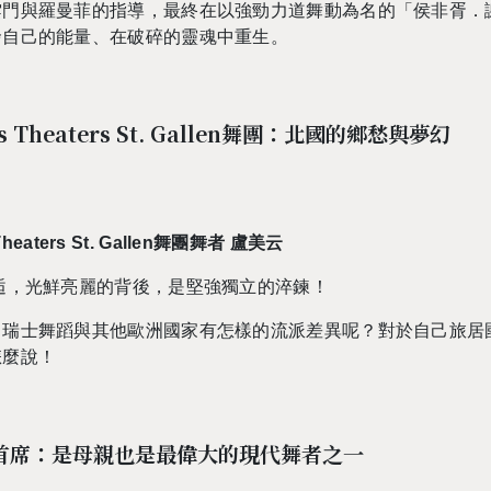
雲門與羅曼菲的指導，最終在以強勁力道舞動為名的「侯非胥．
發自己的能量、在破碎的靈魂中重生。
es Theaters St. Gallen舞團：北國的鄉愁與夢幻
heaters St. Gallen舞團舞者 盧美云
逅，光鮮亮麗的背後，是堅強獨立的淬鍊！
；瑞士舞蹈與其他歐洲國家有怎樣的流派差異呢？對於自己旅居
怎麼說！
座首席：是母親也是最偉大的現代舞者之一