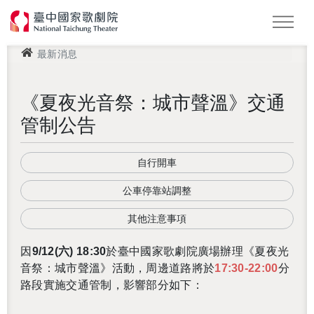
最新消息
怪美妖仙傳
Podcast
2026 NTT遇見巨人
《夏夜光音祭：城市聲溫》交通
管制公告
自行開車
公車停靠站調整
其他注意事項
因
9/12(六) 18:30
於臺中國家歌劇院廣場辦理《夏夜光
音祭：城市聲溫》活動，周邊道路將於
17:30-22:00
分
路段實施交通管制，影響部分如下：