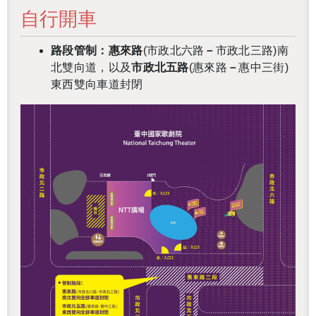
自行開車
路段管制：惠來路
(
市政北六路
－
市政北三路)南
北雙向道，以及
市政北五路
(惠來路
－
惠中三街)
東西雙向車道封閉