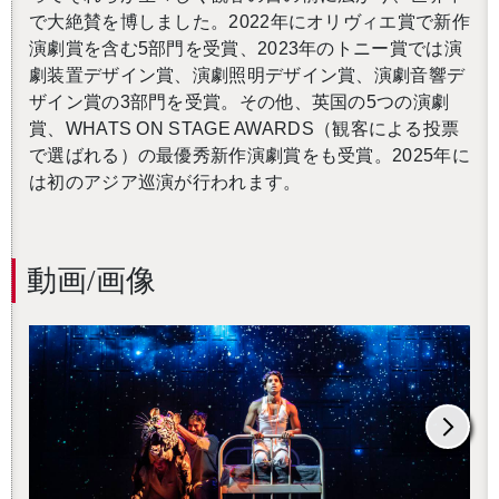
で大絶賛を博しました。
2022
年にオリヴィエ賞で新作
演劇賞を含む
5
部門を受賞、
2023
年のトニー賞では演
劇装置デザイン賞、演劇照明デザイン賞、演劇音響デ
ザイン賞の
3
部門を受賞。その他、英国の
5
つの演劇
賞、
WHATS ON STAGE AWARDS
（観客による投票
で選ばれる）の最優秀新作演劇賞をも受賞。
2025
年に
は初のアジア巡演が行われます。
動画/画像