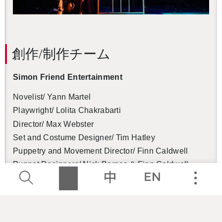
創作/制作チーム
Simon Friend Entertainment
Novelist/ Yann Martel
Playwright/ Lolita Chakrabarti
Director/ Max Webster
Set and Costume Designer/ Tim Hatley
Puppetry and Movement Director/ Finn Caldwell
Puppet Designers/ Nick Barnes & Finn Caldwell
Video Designer/ Andrzej Goulding
Lighting Designer/ Tim Lutkin
Sound Designer/ Carolyn Downing
Composer/ Andrew T. Mackay