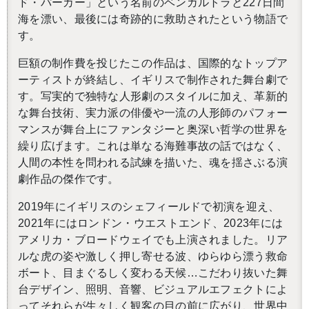
ド・パーカー」という名前のベンガルトラと
227
日間
海を漂い、最後には奇跡的に救助されたという物語で
す。
巨額の制作費を投じたこの作品は、国際的なトップア
ーティストが終結し、イギリスで制作された舞台劇で
す。写実的で独特な人形劇のスタイルに加え、革新的
な舞台技術、実力派の俳優や一流の人形師のパフォー
マンスが舞台上にファンタジーと奥深い哲学の世界を
繰り広げます。これは単なる海難事故の話ではなく、
人間の本性を問われる試練を描いた、魂を揺さぶる演
劇作品の傑作です。
2019
年にイギリスのシェフィールドで初演を迎え、
2021
年にはロンドン・ウエストエンド、
2023
年には
アメリカ・ブロードウェイでも上演されました。リア
ルな虎の姿や激しく押し寄せる波、ゆらゆら漂う救命
ボート、目まぐるしく変わる天候…こだわり抜いた舞
台デザイン、照明、音響、ビジュアルエフェクトによ
ってそれらが生々しく観客の目の前に広がり、世界中