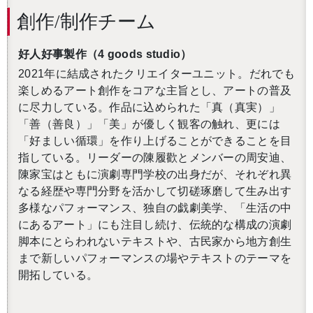
創作/制作チーム
好人好事製作
（
4 goods studio
）
2021
年に結成されたクリエイターユニット。だれでも
楽しめるアート創作をコアな主旨とし、アートの普及
に尽力している。作品に込められた「真（真実）」
「善（善良）」「美」が優しく観客の触れ、更には
「好ましい循環」を作り上げることができることを目
指している。リーダーの陳履歡とメンバーの周安迪、
陳家宝はともに演劇専門学校の出身だが、それぞれ異
なる経歴や専門分野を活かして切磋琢磨して生み出す
多様なパフォーマンス、独自の戯劇美学、「生活の中
にあるアート」にも注目し続け、伝統的な構成の演劇
脚本にとらわれないテキストや、古民家から地方創生
まで新しいパフォーマンスの場やテキストのテーマを
開拓している。