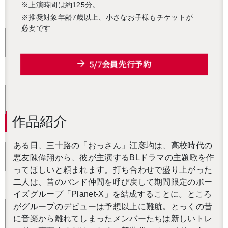
※上演時間は約125分。
※推奨対象年齢7歳以上、小さなお子様もチケットが
必要です
5/7会員先行予約
作品紹介
ある日、三十路の「おっさん」江彦均は、高校時代の
悪友陳偉翔から、彼が主演する
BL
ドラマの主題歌を作
ってほしいと頼まれます。打ち合わせで盛り上がった
二人は、昔のバンド仲間を呼び戻して期間限定のボー
イズグループ「
Planet-X
」を結成することに。ところ
がグループのデビューは予想以上に難航。とっくの昔
に音楽から離れてしまったメンバーたちは新しいトレ