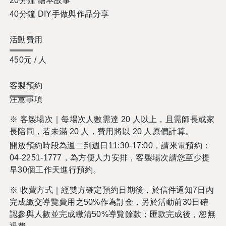
20
分鐘
繪本故事
40
分鐘
DIY
手做與作品分享
活動費用
450
元
/
人
客製預約
注意事項
※ 客製場次｜每場次人數需達 20 人以上，且需師長或家
長陪同，若未滿 20 人，費用將以 20 人原價計算。
開放預約時段為週二到週日11:30-17:00，請來電預約：
04-2251-1777，為方便人力安排，客製場次請您至少提
早30個工作天進行預約。
※ 收費方式｜經雙方確定預約日期後，於信件通知7日內
完成繳交導覽費用之50%作為訂金，另於活動前30日確
認參與人數並完成繳清50%導覽餘款；匯款完成後，恕無